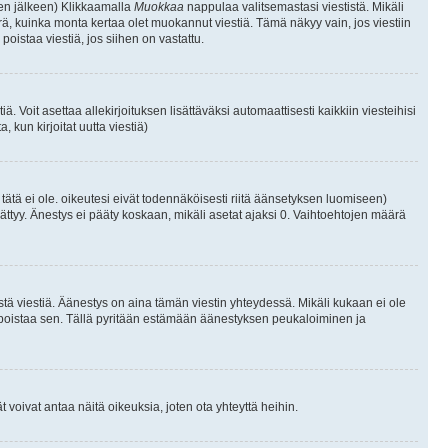
isen jälkeen) Klikkaamalla
Muokkaa
nappulaa valitsemastasi viestistä. Mikäli
, kuinka monta kertaa olet muokannut viestiä. Tämä näkyy vain, jos viestiin
poistaa viestiä, jos siihen on vastattu.
iä. Voit asettaa allekirjoituksen lisättäväksi automaattisesti kaikkiin viesteihisi
 kun kirjoitat uutta viestiä)
i tätä ei ole. oikeutesi eivät todennäköisesti riitä äänsetyksen luomiseen)
ättyy. Änestys ei pääty koskaan, mikäli asetat ajaksi 0. Vaihtoehtojen määrä
stä viestiä. Äänestys on aina tämän viestin yhteydessä. Mikäli kukaan ei ole
tai poistaa sen. Tällä pyritään estämään äänestyksen peukaloiminen ja
täjät voivat antaa näitä oikeuksia, joten ota yhteyttä heihin.