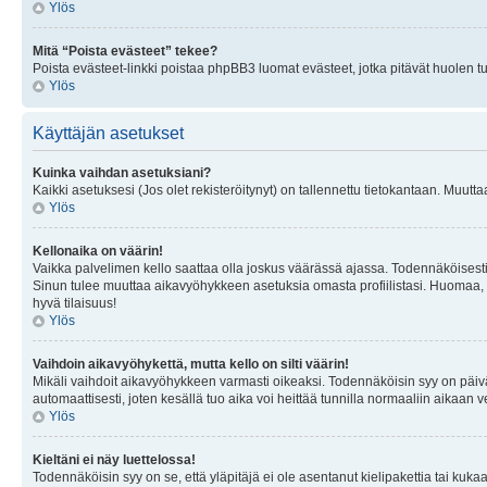
Ylös
Mitä “Poista evästeet” tekee?
Poista evästeet-linkki poistaa phpBB3 luomat evästeet, jotka pitävät huolen tunn
Ylös
Käyttäjän asetukset
Kuinka vaihdan asetuksiani?
Kaikki asetuksesi (Jos olet rekisteröitynyt) on tallennettu tietokantaan. Muutta
Ylös
Kellonaika on väärin!
Vaikka palvelimen kello saattaa olla joskus väärässä ajassa. Todennäköisesti
Sinun tulee muuttaa aikavyöhykkeen asetuksia omasta profiilistasi. Huomaa, että 
hyvä tilaisuus!
Ylös
Vaihdoin aikavyöhykettä, mutta kello on silti väärin!
Mikäli vaihdoit aikavyöhykkeen varmasti oikeaksi. Todennäköisin syy on päiv
automaattisesti, joten kesällä tuo aika voi heittää tunnilla normaaliin aikaan v
Ylös
Kieltäni ei näy luettelossa!
Todennäköisin syy on se, että yläpitäjä ei ole asentanut kielipakettia tai kuka