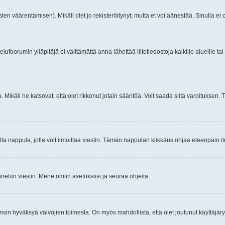
ten väärentämisen). Mikäli olet jo rekisteröitynyt, mutta et voi äänestää. Sinulla ei o
telufoorumin ylläpitäjä ei välttämättä anna lähettää liitetiedostoja kaikille alueille 
. Mikäli he katsovat, että olet rikkonut jotain sääntöä. Voit saada siitä varoituks
isi olla nappula, jolla voit ilmoittaa viestin. Tämän nappulan klikkaus ohjaa eteenpäin 
etun viestin. Mene omiin asetuksiisi ja seuraa ohjeita.
y ensin hyväksyä valvojien toimesta. On myös mahdollista, että olet joutunut käyttäjäry