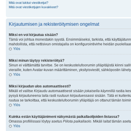
Mitä ovat lukitut viestiketjut?
Mitä ovat viestiketjujen kuvakkeet?
Kirjautumisen ja rekisteröitymisen ongelmat
Miksi en voi kirjautua sisään?
Tämä voi johtua monestakin syystä. Ensimmäiseksi, tarkista, että käyttäjätunnuk
mahdollista, että nettisivun omistajalla on konfigurointivirhe heidän puolellaan
Ylös
Miksi minun täytyy rekisteröityä?
Sinun ei välttämättä tarvitse. Se on keskustelufoorumin ylläpitäjistä kiinni sall
vieraille, kuten Avatar-kuvan määrittäminen, yksityisviestit, sähköpostin lähety
Ylös
Miksi kirjaudun ulos automaattisesti?
Mikäli et valitse
Kirjaudu automaattisesti sisään jokaisella käynnillä
rastia kes
pysyä kirjautuneena laita rasti ruutuun kirjautuessassi sisään. Tätä ei kuitenka
ruutua se tarkoittaa, että keskustelufoorumin ylläpitäjä on ottanut tämän toim
Ylös
Kuinka estän käyttäjänimeni näkymästä paikallaolijoiden listassa?
Omassa profiilissasi löytyy asetus
Piilota paikallaolo
. Mikäli laitat tämän as
Ylös