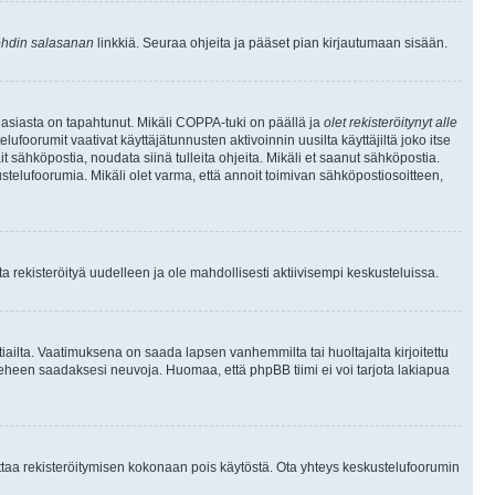
hdin salasanan
linkkiä. Seuraa ohjeita ja pääset pian kirjautumaan sisään.
 asiasta on tapahtunut. Mikäli COPPA-tuki on päällä ja
olet rekisteröitynyt alle
ufoorumit vaativat käyttäjätunnusten aktivoinnin uusilta käyttäjiltä joko itse
ait sähköpostia, noudata siinä tulleita ohjeita. Mikäli et saanut sähköpostia.
telufoorumia. Mikäli olet varma, että annoit toimivan sähköpostiosoitteen,
 rekisteröityä uudelleen ja ole mahdollisesti aktiivisempi keskusteluissa.
tiailta. Vaatimuksena on saada lapsen vanhemmilta tai huoltajalta kirjoitettu
ieheen saadaksesi neuvoja. Huomaa, että phpBB tiimi ei voi tarjota lakiapua
 ottaa rekisteröitymisen kokonaan pois käytöstä. Ota yhteys keskustelufoorumin