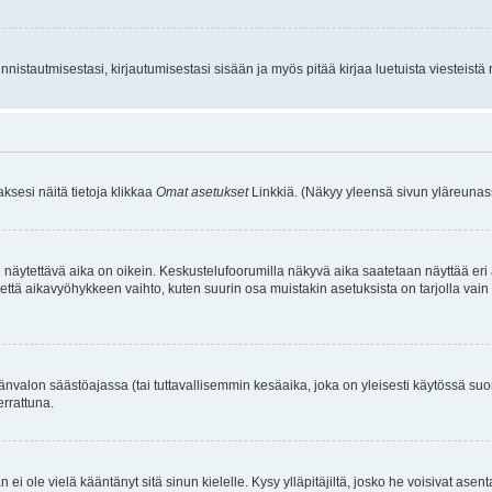
istautmisestasi, kirjautumisestasi sisään ja myös pitää kirjaa luetuista viesteistä mi
aksesi näitä tietoja klikkaa
Omat asetukset
Linkkiä. (Näkyy yleensä sivun yläreunass
 näytettävä aika on oikein. Keskustelufoorumilla näkyvä aika saatetaan näyttää eri
aikavyöhykkeen vaihto, kuten suurin osa muistakin asetuksista on tarjolla vain rekist
änvalon säästöajassa (tai tuttavallisemmin kesäaika, joka on yleisesti käytössä su
errattuna.
an ei ole vielä kääntänyt sitä sinun kielelle. Kysy ylläpitäjiltä, josko he voisivat a