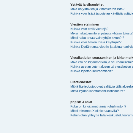
Ystävät ja vihamiehet
Mikä on ystävien ja vihamiesten lista?
Kuinka voin lisätä ja poistaa käyttäjiä ystävi
Viestien etsiminen
Kuinka voin etsiä viestejä?
Miksi hakutoiminto ei palauta yhtään tulosta
Miksi haku antaa vain tyhjän sivun?!?
Kuinka voin hakea toisia käyttäjiä??
Kuinka löydän omat viestini ja aloittamani vie
Viestiketjujen seuraaminen ja kirjanmerk
Mikä ero on kirjanmerkillä ja seuraamisella?
Kuinka asetan tietyn alueen tai viestiketjun
Kuinka lopetan seuraamisen?
Liitetiedostot
Mitkä liitetiedostot ovat sallittuja tällä alueell
Mistä löydän lähettämäni liitetiedostot?
phpBB 3 asiat
Kuka on kirjoittanut tämän ohjelmiston?
Miksi toimintoa X ei ole saatavilla?
Kehen otan yhteyttä tällä keskustelufoorumilla