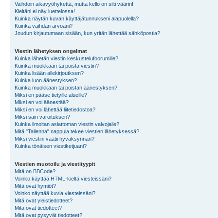
Vaihdoin aikavyöhykettä, mutta kello on silti väärin!
Kieltäni ei näy luettelossa!
Kuinka näytän kuvan käyttäjätunnukseni alapuolella?
Kuinka vaihdan arvoani?
Joudun kirjautumaan sisään, kun yritän lähettää sähköpostia?
Viestin lähetyksen ongelmat
Kuinka lähetän viestin keskustelufoorumille?
Kuinka muokkaan tai poista viestin?
Kuinka lisään allekirjoutksen?
Kuinka luon äänestyksen?
Kuinka muokkaan tai poistan äänestyksen?
Miksi en pääse tietyille alueille?
Miksi en voi äänestää?
Miksi en voi lähettää liitetiedostoa?
Miksi sain varoituksen?
Kuinka ilmoitan asiattoman viestin valvojalle?
Mitä "Tallenna" nappula tekee viestien lähetyksessä?
Miksi viestini vaatii hyväksynnän?
Kuinka tönäisen viestiketjuani?
Viestien muotoilu ja viestityypit
Mitä on BBCode?
Voinko käyttää HTML-kieltä viesteissäni?
Mitä ovat hymiöt?
Voinko näyttää kuvia viesteissäni?
Mitä ovat yleistiedotteet?
Mitä ovat tiedotteet?
Mitä ovat pysyvät tiedotteet?