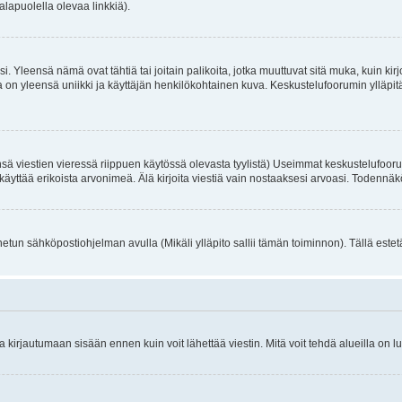
alapuolella olevaa linkkiä).
. Yleensä nämä ovat tähtiä tai joitain palikoita, jotka muuttuvat sitä muka, kuin kir
n yleensä uniikki ja käyttäjän henkilökohtainen kuva. Keskustelufoorumin ylläpitäjä
sä viestien vieressä riippuen käytössä olevasta tyylistä) Useimmat keskustelufooru
oivat käyttää erikoista arvonimeä. Älä kirjoita viestiä vain nostaaksesi arvoasi. Tod
netun sähköpostiohjelman avulla (Mikäli ylläpito sallii tämän toiminnon). Tällä estet
irjautumaan sisään ennen kuin voit lähettää viestin. Mitä voit tehdä alueilla on lu