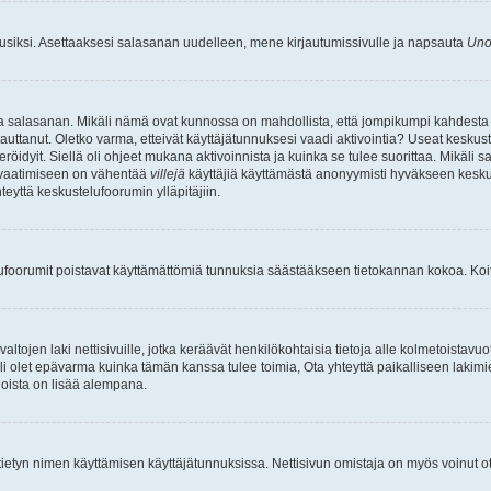
uusiksi. Asettaaksesi salasanan uudelleen, mene kirjautumissivulle ja napsauta
Uno
n ja salasanan. Mikäli nämä ovat kunnossa on mahdollista, että jompikumpi kahdesta
auttanut. Oletko varma, etteivät käyttäjätunnuksesi vaadi aktivointia? Useat keskustel
röidyit. Siellä oli ohjeet mukana aktivoinnista ja kuinka se tulee suorittaa. Mikäli s
n vaatimiseen on vähentää
villejä
käyttäjiä käyttämästä anonyymisti hyväkseen keskus
teyttä keskustelufoorumin ylläpitäjiin.
elufoorumit poistavat käyttämättömiä tunnuksia säästääkseen tietokannan kokoa. Koita
tojen laki nettisivuille, jotka keräävät henkilökohtaisia tietoja alle kolmetoistavuo
li olet epävarma kuinka tämän kanssa tulee toimia, Ota yhteyttä paikalliseen lakim
 joista on lisää alempana.
nyt tietyn nimen käyttämisen käyttäjätunnuksissa. Nettisivun omistaja on myös voinut