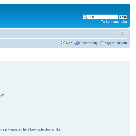
Tarkennettu haku
UKK
Rekisteröidy
Kirjaudu sisään
nä?
n sähköpostiini tältä keskustelufoorumilta!