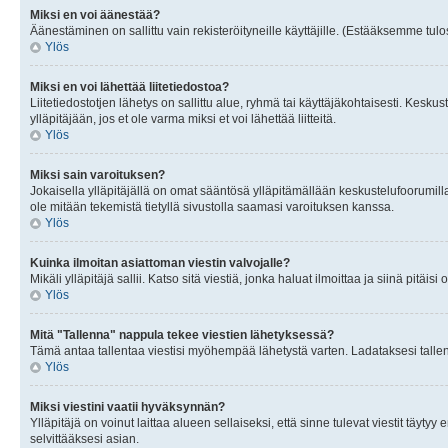
Miksi en voi äänestää?
Äänestäminen on sallittu vain rekisteröityneille käyttäjille. (Estääksemme tulos
Ylös
Miksi en voi lähettää liitetiedostoa?
Liitetiedostotjen lähetys on sallittu alue, ryhmä tai käyttäjäkohtaisesti. Keskus
ylläpitäjään, jos et ole varma miksi et voi lähettää liitteitä.
Ylös
Miksi sain varoituksen?
Jokaisella ylläpitäjällä on omat sääntösä ylläpitämällään keskustelufoorumilla
ole mitään tekemistä tietyllä sivustolla saamasi varoituksen kanssa.
Ylös
Kuinka ilmoitan asiattoman viestin valvojalle?
Mikäli ylläpitäjä sallii. Katso sitä viestiä, jonka haluat ilmoittaa ja siinä pitä
Ylös
Mitä "Tallenna" nappula tekee viestien lähetyksessä?
Tämä antaa tallentaa viestisi myöhempää lähetystä varten. Ladataksesi tallenn
Ylös
Miksi viestini vaatii hyväksynnän?
Ylläpitäjä on voinut laittaa alueen sellaiseksi, että sinne tulevat viestit täyty
selvittääksesi asian.