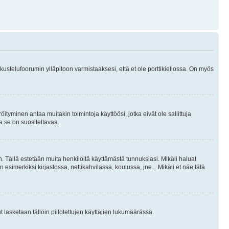
skustelufoorumin ylläpitoon varmistaaksesi, että et ole porttikiellossa. On myös
öityminen antaa muitakin toimintoja käyttöösi, jotka eivät ole sallittuja
ja se on suositeltavaa.
. Tällä estetään muita henkilöitä käyttämästä tunnuksiasi. Mikäli haluat
 esimerkiksi kirjastossa, nettikahvilassa, koulussa, jne... Mikäli et näe tätä
inut lasketaan tällöin piilotettujen käyttäjien lukumäärässä.