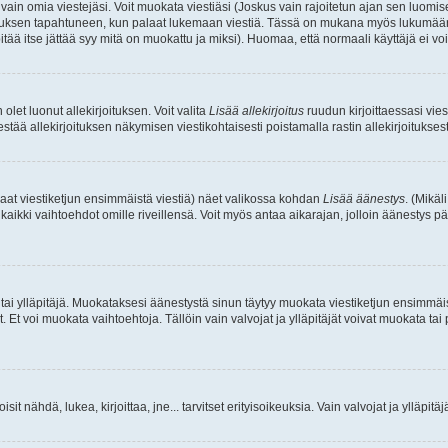
a vain omia viestejäsi. Voit muokata viestiäsi (Joskus vain rajoitetun ajan sen luom
okkauksen tapahtuneen, kun palaat lukemaan viestiä. Tässä on mukana myös lukumäärä
pitää itse jättää syy mitä on muokattu ja miksi). Huomaa, että normaali käyttäjä ei voi 
olet luonut allekirjoituksen. Voit valita
Lisää allekirjoitus
ruudun kirjoittaessasi viest
tää allekirjoituksen näkymisen viestikohtaisesti poistamalla rastin allekirjoituksesta,
aat viestiketjun ensimmäistä viestiä) näet valikossa kohdan
Lisää äänestys
. (Mikäl
aikki vaihtoehdot omille riveillensä. Voit myös antaa aikarajan, jolloin äänestys pä
 tai ylläpitäjä. Muokataksesi äänestystä sinun täytyy muokata viestiketjun ensimmäi
. Et voi muokata vaihtoehtoja. Tällöin vain valvojat ja ylläpitäjät voivat muokata 
 voisit nähdä, lukea, kirjoittaa, jne... tarvitset erityisoikeuksia. Vain valvojat ja ylläpi