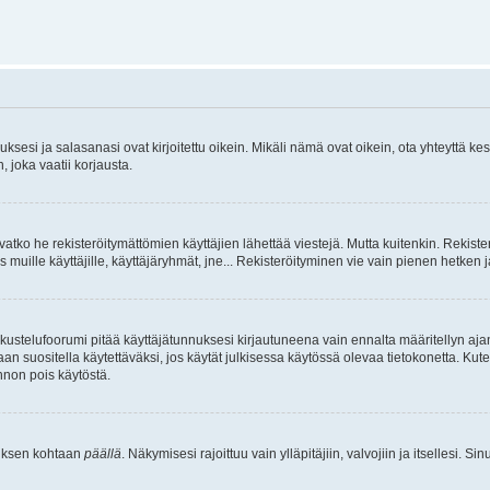
sesi ja salasanasi ovat kirjoitettu oikein. Mikäli nämä ovat oikein, ota yhteyttä ke
, joka vaatii korjausta.
ivatko he rekisteröitymättömien käyttäjien lähettää viestejä. Mutta kuitenkin. Rekister
s muille käyttäjille, käyttäjäryhmät, jne... Rekisteröityminen vie vain pienen hetken 
kustelufoorumi pitää käyttäjätunnuksesi kirjautuneena vain ennalta määritellyn ajan
an suositella käytettäväksi, jos käytät julkisessa käytössä olevaa tietokonetta. Kuten
innon pois käytöstä.
etuksen kohtaan
päällä
. Näkymisesi rajoittuu vain ylläpitäjiin, valvojiin ja itsellesi. S