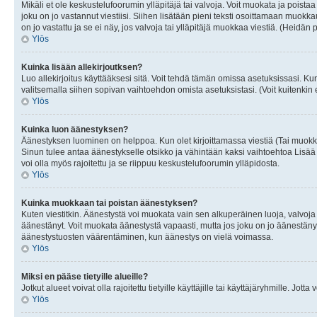
Mikäli et ole keskustelufoorumin ylläpitäjä tai valvoja. Voit muokata ja poista
joku on jo vastannut viestiisi. Siihen lisätään pieni teksti osoittamaan mu
on jo vastattu ja se ei näy, jos valvoja tai ylläpitäjä muokkaa viestiä. (Heidän 
Ylös
Kuinka lisään allekirjoutksen?
Luo allekirjoitus käyttääksesi sitä. Voit tehdä tämän omissa asetuksissasi. Kun 
valitsemalla siihen sopivan vaihtoehdon omista asetuksistasi. (Voit kuitenkin es
Ylös
Kuinka luon äänestyksen?
Äänestyksen luominen on helppoa. Kun olet kirjoittamassa viestiä (Tai muokk
Sinun tulee antaa äänestykselle otsikko ja vähintään kaksi vaihtoehtoa Lisää k
voi olla myös rajoitettu ja se riippuu keskustelufoorumin ylläpidosta.
Ylös
Kuinka muokkaan tai poistan äänestyksen?
Kuten viestitkin. Äänestystä voi muokata vain sen alkuperäinen luoja, valvoja
äänestänyt. Voit muokata äänestystä vapaasti, mutta jos joku on jo äänestänyt
äänestystuosten väärentäminen, kun äänestys on vielä voimassa.
Ylös
Miksi en pääse tietyille alueille?
Jotkut alueet voivat olla rajoitettu tietyille käyttäjille tai käyttäjäryhmille. Jotta
Ylös