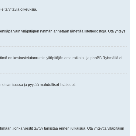
le tarvitavia oikeuksia.
tai ehkäpä vain ylläpitäjien ryhmän annetaan lähettää liitetiedostoja. Ota yhteys
en. Tämä on keskustelufoorumin ylläpitäjän oma ratkaisu ja phpBB Ryhmällä ei
ilmoittamisessa ja pyytää mahdolliset lisätiedot.
hmään, jonka viestit täytyy tarkistaa ennen julkaisua. Ota yhteyttä ylläpitäjiin