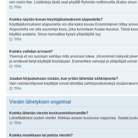
sen myös itse. Lisätietoja tästä saat phpBB Ryhmän nettisivuilta (Katso sivun 
Ylös
Kuinka näytän kuvan käyttäjätunnukseni alapuolella?
Käyttäjätunnuksesi alapuolella voi olla kaksi kuvaa Ensimmäinen liittyy arvoosi
Alapuolella voi olla suurempi kuva, joka tunnetaan Avatar-kuvana. Tämä kuva o
käyttää avataria. Sinun kannattaa kysyä ylläpitäjiltä syy.
Ylös
Kuinka vaihdan arvoani?
Yleensä et voi suoraan vaihtaa mitä arvonasi lukee. (Arvonimet näkyvät yleen
ja erottavat tietyt käyttäjät toisistaaan. Esimerkiksi valvojat ja ylläpitäjät v
Ylös
Joudun kirjautumaan sisään, kun yritän lähettää sähköpostia?
Vain rekisteröityneet käyttäjät voivat lähettää sähköpostiviestejä sisäänraken
Ylös
Viestin lähetyksen ongelmat
Kuinka lähetän viestin keskustelufoorumille?
Lähettääksesi uuden viestin. Klikkaa asiaan kuuluvaa nappulaa. Saatat joutua k
Ylös
Kuinka muokkaan tai poista viestin?