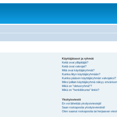
Käyttäjätasot ja ryhmät
Keitä ovat ylläpitäjät?
Keitä ovat valvojat?
Mitä ovat käyttäjäryhmät?
Kuinka liityn käyttäjäryhmään?
Kuinka pääsen käyttäjäryhmän valvojaksi?
Miksi joillain käyttäjäryhmä näkyy erivärise
Mikä on "oletusryhmä"?
Mikä on "henkilökunta" linkki?
Yksityisviestit
En voi lähettää yksitysiviestejä!
Saan roskapostia yksityisviestinä!
Olen saanut roskapostia tai herjaavan viesti