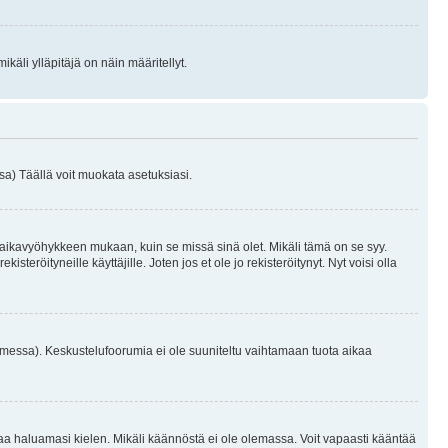
käli ylläpitäjä on näin määritellyt.
a) Täällä voit muokata asetuksiasi.
 aikavyöhykkeen mukaan, kuin se missä sinä olet. Mikäli tämä on se syy.
eröityneille käyttäjille. Joten jos et ole jo rekisteröitynyt. Nyt voisi olla
omessa). Keskustelufoorumia ei ole suuniteltu vaihtamaan tuota aikaa
sentaa haluamasi kielen. Mikäli käännöstä ei ole olemassa. Voit vapaasti kääntää