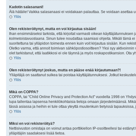
Kadotin salasanani!
Älä hätäile! Vaikka salasanaasi ei voidakaan palauttaa. Se voidaan asettaa 
Ylös
Olen rekisteröitynyt, mutta en voi kirjautua sisään!
Ihan ensimmäiseksi tarkista, että kirjoitat varmasti oikean käyttäjätunnukse
kolmetoistavuotiaana
. Sinun tulee noudattaa saamiasi ohjeita. Mikäli tämä ei 
suoritettuna tai ylläpidon toimesta ennen kuin voit kirjautua sisään. Kun rekiste
Oletko varma, että annoit toimivan sähköpostiosoitteen? Yksi syy aktivoinni
olet tarkistanut, että laatikkosi ei ole täynnä ja myös roskapostikansion. Ota yh
Ylös
Olen rekisteröitynyt joskus, mutta en pääse enää kirjautumaan?!
Ylläpitäjä on saattanut sulkea tai poistaa käyttäjätunnuksesi. Jotkut keskust
Ylös
Mikä on COPPA?
COPPA, tai "Child Online Privacy and Protection Act" vuodelta 1998 on Yhdysval
lupa tallentaa lapsensa henkilökohtaisia tietoja omaan järjestelmäänsä. Mikä
tässä asiassa ja heihin ei tule ottaa yteyttä muutenkuin tietyissä tapauksissa,
Ylös
Miksi en voi rekisteröityä?
Nettisivuston omistaja on voinut antaa porttikiellon IP-osoitteellesi tai estä
ylläpitäjiin saadaksesi lisää tietoa.