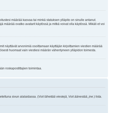
joitustesi määrää kasvaa tai minkä statuksen ylläpito on sinulle antanut.
 määrää ovatko avatarit käytössä ja mitkä voivat olla käytössä. Mikäli et voi
mit näyttävät arvonimiä osoittamaan käyttäjän kirjoittamien viestien määrää
ennäköisesti huomaat vain viestiesi määrän vähentyneen ylläpidon toimesta.
ään roskapostittajien toimintaa.
eteltuna sivun alalaidassa. (
Voit lähettää viestejä, Voit äänestää, jne.
) lista.