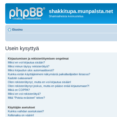
shakkitupa.munpalsta.net
Shakkiaiheista keskustelua
Etusivu
Usein kysyttyä
Kirjautumisen ja rekisteröitymisen ongelmat
Miksi en voi kirjautua sisään?
Miksi minun täytyy rekisteröityä?
Miksi kirjaudun ulos automaattisesti?
Kuinka estän käyttäjänimeni näkymästä paikallaolijoiden listassa?
Kadotin salasanani!
Olen rekisteröitynyt, mutta en voi kirjautua sisään!
Olen rekisteröitynyt joskus, mutta en pääse enää kirjautumaan?!
Mikä on COPPA?
Miksi en voi rekisteröityä?
Mitä “Poista evästeet” tekee?
Käyttäjän asetukset
Kuinka vaihdan asetuksiani?
Kellonaika on väärin!