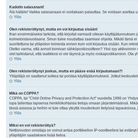
Kadotin salasanani!
Älä hätäile! Vaikka salasanaasi ei voidakaan palauttaa. Se voidaan asettaa 
Ylös
Olen rekisteröitynyt, mutta en voi kirjautua sisään!
Ihan ensimmäiseksi tarkista, että kirjoitat varmasti oikean käyttäjätunnukse
kolmetoistavuotiaana
. Sinun tulee noudattaa saamiasi ohjeita. Mikäli tämä ei 
suoritettuna tai ylläpidon toimesta ennen kuin voit kirjautua sisään. Kun rekiste
Oletko varma, että annoit toimivan sähköpostiosoitteen? Yksi syy aktivoinni
olet tarkistanut, että laatikkosi ei ole täynnä ja myös roskapostikansion. Ota yh
Ylös
Olen rekisteröitynyt joskus, mutta en pääse enää kirjautumaan?!
Ylläpitäjä on saattanut sulkea tai poistaa käyttäjätunnuksesi. Jotkut keskust
Ylös
Mikä on COPPA?
COPPA, tai "Child Online Privacy and Protection Act" vuodelta 1998 on Yhdysval
lupa tallentaa lapsensa henkilökohtaisia tietoja omaan järjestelmäänsä. Mikä
tässä asiassa ja heihin ei tule ottaa yteyttä muutenkuin tietyissä tapauksissa,
Ylös
Miksi en voi rekisteröityä?
Nettisivuston omistaja on voinut antaa porttikiellon IP-osoitteellesi tai estä
ylläpitäjiin saadaksesi lisää tietoa.