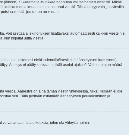
isen jälkeen) Klikkaamalla
Muokkaa
nappulaa valitsemastasi viestistä. Mikäli
, kuinka monta kertaa olet muokannut viestiä. Tämä näkyy vain, jos viestiin
poistaa viestiä, jos siihen on vastattu.
iä. Voit asettaa allekirjoituksen lisättäväksi automaattisesti kaikkiin viesteihisi
 kun kirjoitat uutta viestiä)
i tätä ei ole. oikeutesi eivät todennäköisesti riitä äänsetyksen luomiseen)
ättyy. Änestys ei pääty koskaan, mikäli asetat ajaksi 0. Vaihtoehtojen määrä
stä viestiä. Äänestys on aina tämän viestin yhteydessä. Mikäli kukaan ei ole
tai poistaa sen. Tällä pyritään estämään äänestyksen peukaloiminen ja
täjät voivat antaa näitä oikeuksia, joten ota yhteyttä heihin.