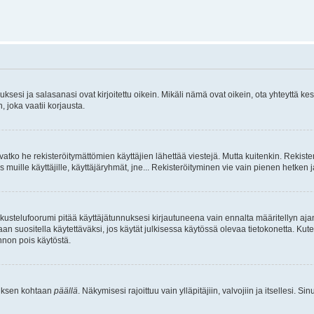
sesi ja salasanasi ovat kirjoitettu oikein. Mikäli nämä ovat oikein, ota yhteyttä ke
, joka vaatii korjausta.
ivatko he rekisteröitymättömien käyttäjien lähettää viestejä. Mutta kuitenkin. Rekister
s muille käyttäjille, käyttäjäryhmät, jne... Rekisteröityminen vie vain pienen hetken 
kustelufoorumi pitää käyttäjätunnuksesi kirjautuneena vain ennalta määritellyn ajan
an suositella käytettäväksi, jos käytät julkisessa käytössä olevaa tietokonetta. Kuten
innon pois käytöstä.
etuksen kohtaan
päällä
. Näkymisesi rajoittuu vain ylläpitäjiin, valvojiin ja itsellesi. S