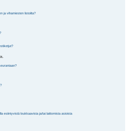
en ja vihamiesten listoilta?
?
stiketjut?
it.
 seurantaan?
a?
 esiintyvistä loukkaavista ja/tai laittomista asioista