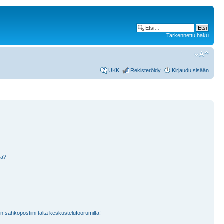
Tarkennettu haku
UKK
Rekisteröidy
Kirjaudu sisään
nä?
n sähköpostiini tältä keskustelufoorumilta!