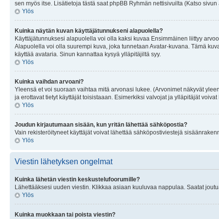
sen myös itse. Lisätietoja tästä saat phpBB Ryhmän nettisivuilta (Katso sivun 
Ylös
Kuinka näytän kuvan käyttäjätunnukseni alapuolella?
Käyttäjätunnuksesi alapuolella voi olla kaksi kuvaa Ensimmäinen liittyy arvoosi
Alapuolella voi olla suurempi kuva, joka tunnetaan Avatar-kuvana. Tämä kuva o
käyttää avataria. Sinun kannattaa kysyä ylläpitäjiltä syy.
Ylös
Kuinka vaihdan arvoani?
Yleensä et voi suoraan vaihtaa mitä arvonasi lukee. (Arvonimet näkyvät yleen
ja erottavat tietyt käyttäjät toisistaaan. Esimerkiksi valvojat ja ylläpitäjät v
Ylös
Joudun kirjautumaan sisään, kun yritän lähettää sähköpostia?
Vain rekisteröityneet käyttäjät voivat lähettää sähköpostiviestejä sisäänraken
Ylös
Viestin lähetyksen ongelmat
Kuinka lähetän viestin keskustelufoorumille?
Lähettääksesi uuden viestin. Klikkaa asiaan kuuluvaa nappulaa. Saatat joutua k
Ylös
Kuinka muokkaan tai poista viestin?