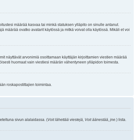
joitustesi määrää kasvaa tai minkä statuksen ylläpito on sinulle antanut.
 määrää ovatko avatarit käytössä ja mitkä voivat olla käytössä. Mikäli et voi
mit näyttävät arvonimiä osoittamaan käyttäjän kirjoittamien viestien määrää
ennäköisesti huomaat vain viestiesi määrän vähentyneen ylläpidon toimesta.
ään roskapostittajien toimintaa.
eteltuna sivun alalaidassa. (
Voit lähettää viestejä, Voit äänestää, jne.
) lista.