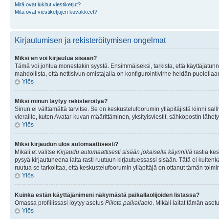
Mitä ovat lukitut viestiketjut?
Mitä ovat viestiketjujen kuvakkeet?
Kirjautumisen ja rekisteröitymisen ongelmat
Miksi en voi kirjautua sisään?
Tämä voi johtua monestakin syystä. Ensimmäiseksi, tarkista, että käyttäjätunnuk
mahdollista, että nettisivun omistajalla on konfigurointivirhe heidän puolellaan
Ylös
Miksi minun täytyy rekisteröityä?
Sinun ei välttämättä tarvitse. Se on keskustelufoorumin ylläpitäjistä kiinni sall
vieraille, kuten Avatar-kuvan määrittäminen, yksityisviestit, sähköpostin lähety
Ylös
Miksi kirjaudun ulos automaattisesti?
Mikäli et valitse
Kirjaudu automaattisesti sisään jokaisella käynnillä
rastia kes
pysyä kirjautuneena laita rasti ruutuun kirjautuessassi sisään. Tätä ei kuitenka
ruutua se tarkoittaa, että keskustelufoorumin ylläpitäjä on ottanut tämän toim
Ylös
Kuinka estän käyttäjänimeni näkymästä paikallaolijoiden listassa?
Omassa profiilissasi löytyy asetus
Piilota paikallaolo
. Mikäli laitat tämän as
Ylös