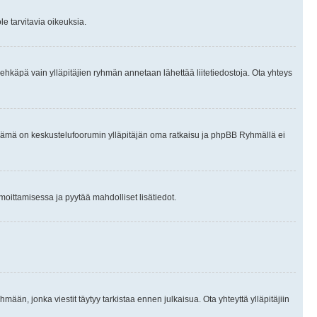
le tarvitavia oikeuksia.
tai ehkäpä vain ylläpitäjien ryhmän annetaan lähettää liitetiedostoja. Ota yhteys
en. Tämä on keskustelufoorumin ylläpitäjän oma ratkaisu ja phpBB Ryhmällä ei
ilmoittamisessa ja pyytää mahdolliset lisätiedot.
hmään, jonka viestit täytyy tarkistaa ennen julkaisua. Ota yhteyttä ylläpitäjiin