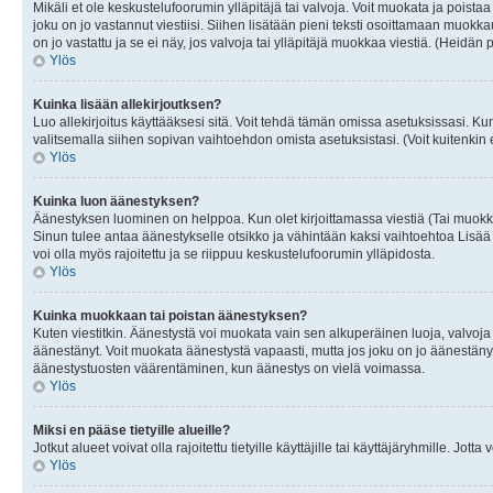
Mikäli et ole keskustelufoorumin ylläpitäjä tai valvoja. Voit muokata ja poista
joku on jo vastannut viestiisi. Siihen lisätään pieni teksti osoittamaan mu
on jo vastattu ja se ei näy, jos valvoja tai ylläpitäjä muokkaa viestiä. (Heidän 
Ylös
Kuinka lisään allekirjoutksen?
Luo allekirjoitus käyttääksesi sitä. Voit tehdä tämän omissa asetuksissasi. Kun 
valitsemalla siihen sopivan vaihtoehdon omista asetuksistasi. (Voit kuitenkin es
Ylös
Kuinka luon äänestyksen?
Äänestyksen luominen on helppoa. Kun olet kirjoittamassa viestiä (Tai muokk
Sinun tulee antaa äänestykselle otsikko ja vähintään kaksi vaihtoehtoa Lisää k
voi olla myös rajoitettu ja se riippuu keskustelufoorumin ylläpidosta.
Ylös
Kuinka muokkaan tai poistan äänestyksen?
Kuten viestitkin. Äänestystä voi muokata vain sen alkuperäinen luoja, valvoja
äänestänyt. Voit muokata äänestystä vapaasti, mutta jos joku on jo äänestänyt
äänestystuosten väärentäminen, kun äänestys on vielä voimassa.
Ylös
Miksi en pääse tietyille alueille?
Jotkut alueet voivat olla rajoitettu tietyille käyttäjille tai käyttäjäryhmille. Jotta
Ylös