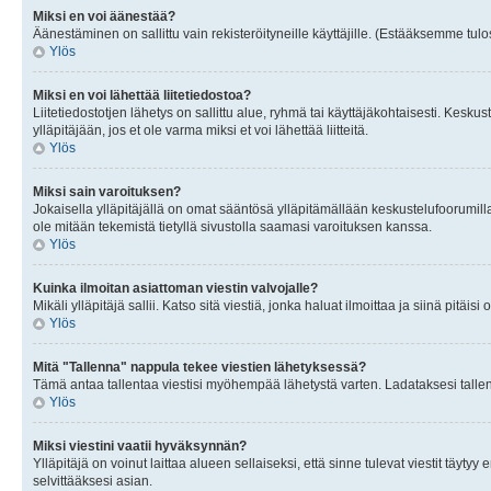
Miksi en voi äänestää?
Äänestäminen on sallittu vain rekisteröityneille käyttäjille. (Estääksemme tulos
Ylös
Miksi en voi lähettää liitetiedostoa?
Liitetiedostotjen lähetys on sallittu alue, ryhmä tai käyttäjäkohtaisesti. Keskus
ylläpitäjään, jos et ole varma miksi et voi lähettää liitteitä.
Ylös
Miksi sain varoituksen?
Jokaisella ylläpitäjällä on omat sääntösä ylläpitämällään keskustelufoorumilla
ole mitään tekemistä tietyllä sivustolla saamasi varoituksen kanssa.
Ylös
Kuinka ilmoitan asiattoman viestin valvojalle?
Mikäli ylläpitäjä sallii. Katso sitä viestiä, jonka haluat ilmoittaa ja siinä pitä
Ylös
Mitä "Tallenna" nappula tekee viestien lähetyksessä?
Tämä antaa tallentaa viestisi myöhempää lähetystä varten. Ladataksesi tallenn
Ylös
Miksi viestini vaatii hyväksynnän?
Ylläpitäjä on voinut laittaa alueen sellaiseksi, että sinne tulevat viestit täyty
selvittääksesi asian.