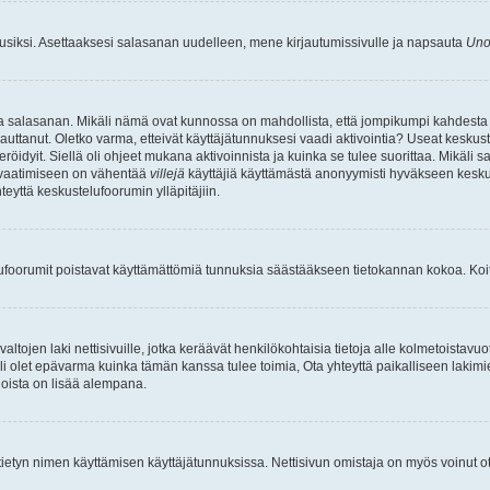
uusiksi. Asettaaksesi salasanan uudelleen, mene kirjautumissivulle ja napsauta
Uno
n ja salasanan. Mikäli nämä ovat kunnossa on mahdollista, että jompikumpi kahdesta
auttanut. Oletko varma, etteivät käyttäjätunnuksesi vaadi aktivointia? Useat keskustel
röidyit. Siellä oli ohjeet mukana aktivoinnista ja kuinka se tulee suorittaa. Mikäli s
n vaatimiseen on vähentää
villejä
käyttäjiä käyttämästä anonyymisti hyväkseen keskus
teyttä keskustelufoorumin ylläpitäjiin.
elufoorumit poistavat käyttämättömiä tunnuksia säästääkseen tietokannan kokoa. Koita
tojen laki nettisivuille, jotka keräävät henkilökohtaisia tietoja alle kolmetoistavuo
li olet epävarma kuinka tämän kanssa tulee toimia, Ota yhteyttä paikalliseen lakim
 joista on lisää alempana.
nyt tietyn nimen käyttämisen käyttäjätunnuksissa. Nettisivun omistaja on myös voinut