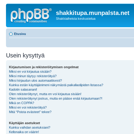
shakkitupa.munpalsta.net
Shakkiaiheista keskustelua
Etusivu
Usein kysyttyä
Kirjautumisen ja rekisteröitymisen ongelmat
Miksi en voi kirjautua sisään?
Miksi minun täytyy rekisteröityä?
Miksi kirjaudun ulos automaattisesti?
Kuinka estän käyttäjänimeni näkymästä paikallaolijoiden listassa?
Kadotin salasanani!
Olen rekisteröitynyt, mutta en voi kirjautua sisään!
Olen rekisteröitynyt joskus, mutta en pääse enää kirjautumaan?!
Mikä on COPPA?
Miksi en voi rekisteröityä?
Mitä “Poista evästeet” tekee?
Käyttäjän asetukset
Kuinka vaihdan asetuksiani?
Kellonaika on väärin!