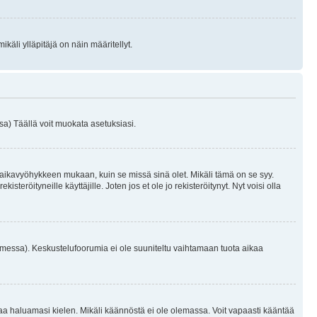
käli ylläpitäjä on näin määritellyt.
a) Täällä voit muokata asetuksiasi.
 aikavyöhykkeen mukaan, kuin se missä sinä olet. Mikäli tämä on se syy.
eröityneille käyttäjille. Joten jos et ole jo rekisteröitynyt. Nyt voisi olla
omessa). Keskustelufoorumia ei ole suuniteltu vaihtamaan tuota aikaa
sentaa haluamasi kielen. Mikäli käännöstä ei ole olemassa. Voit vapaasti kääntää