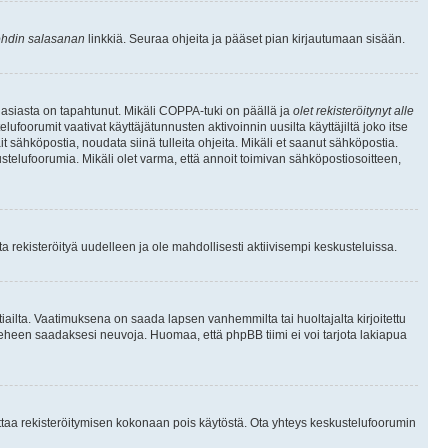
hdin salasanan
linkkiä. Seuraa ohjeita ja pääset pian kirjautumaan sisään.
 asiasta on tapahtunut. Mikäli COPPA-tuki on päällä ja
olet rekisteröitynyt alle
ufoorumit vaativat käyttäjätunnusten aktivoinnin uusilta käyttäjiltä joko itse
ait sähköpostia, noudata siinä tulleita ohjeita. Mikäli et saanut sähköpostia.
telufoorumia. Mikäli olet varma, että annoit toimivan sähköpostiosoitteen,
 rekisteröityä uudelleen ja ole mahdollisesti aktiivisempi keskusteluissa.
tiailta. Vaatimuksena on saada lapsen vanhemmilta tai huoltajalta kirjoitettu
ieheen saadaksesi neuvoja. Huomaa, että phpBB tiimi ei voi tarjota lakiapua
 ottaa rekisteröitymisen kokonaan pois käytöstä. Ota yhteys keskustelufoorumin