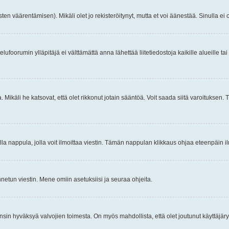
ten väärentämisen). Mikäli olet jo rekisteröitynyt, mutta et voi äänestää. Sinulla ei o
telufoorumin ylläpitäjä ei välttämättä anna lähettää liitetiedostoja kaikille alueille 
. Mikäli he katsovat, että olet rikkonut jotain sääntöä. Voit saada siitä varoituks
isi olla nappula, jolla voit ilmoittaa viestin. Tämän nappulan klikkaus ohjaa eteenpäin 
etun viestin. Mene omiin asetuksiisi ja seuraa ohjeita.
y ensin hyväksyä valvojien toimesta. On myös mahdollista, että olet joutunut käyttäjäry