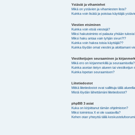
Ystävät ja vihamiehet
Mikä on ystävien ja vihamiesten lista?
Kuinka voin lisätä ja poistaa käyttäjiä ystävi
Viestien etsiminen
Kuinka voin etsiä viestejä?
Miksi hakutoiminto ei palauta yhtään tulosta
Miksi haku antaa vain tyhjän sivun?!?
Kuinka voin hakea toisia käyttäjiä??
Kuinka löydän omat viestini ja aloittamani vie
Viestiketjujen seuraaminen ja kirjanmerk
Mikä ero on kirjanmerkillä ja seuraamisella?
Kuinka asetan tietyn alueen tai viestiketjun
Kuinka lopetan seuraamisen?
Liitetiedostot
Mitkä liitetiedostot ovat sallittuja tällä alueell
Mistä löydän lähettämäni liitetiedostot?
phpBB 3 asiat
Kuka on kirjoittanut tämän ohjelmiston?
Miksi toimintoa X ei ole saatavilla?
Kehen otan yhteyttä tällä keskustelufoorumilla