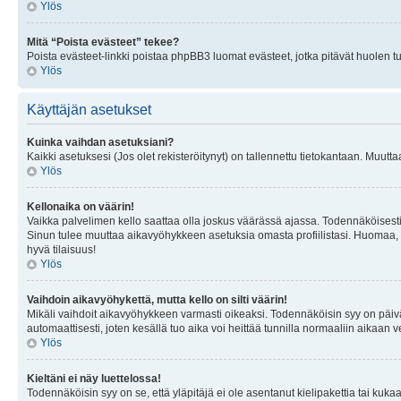
Ylös
Mitä “Poista evästeet” tekee?
Poista evästeet-linkki poistaa phpBB3 luomat evästeet, jotka pitävät huolen tunn
Ylös
Käyttäjän asetukset
Kuinka vaihdan asetuksiani?
Kaikki asetuksesi (Jos olet rekisteröitynyt) on tallennettu tietokantaan. Muutta
Ylös
Kellonaika on väärin!
Vaikka palvelimen kello saattaa olla joskus väärässä ajassa. Todennäköisesti
Sinun tulee muuttaa aikavyöhykkeen asetuksia omasta profiilistasi. Huomaa, että 
hyvä tilaisuus!
Ylös
Vaihdoin aikavyöhykettä, mutta kello on silti väärin!
Mikäli vaihdoit aikavyöhykkeen varmasti oikeaksi. Todennäköisin syy on päiv
automaattisesti, joten kesällä tuo aika voi heittää tunnilla normaaliin aikaan v
Ylös
Kieltäni ei näy luettelossa!
Todennäköisin syy on se, että yläpitäjä ei ole asentanut kielipakettia tai kuka