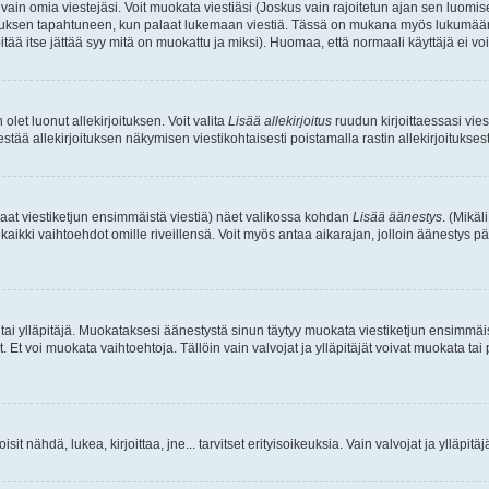
a vain omia viestejäsi. Voit muokata viestiäsi (Joskus vain rajoitetun ajan sen luom
okkauksen tapahtuneen, kun palaat lukemaan viestiä. Tässä on mukana myös lukumäärä
pitää itse jättää syy mitä on muokattu ja miksi). Huomaa, että normaali käyttäjä ei voi 
olet luonut allekirjoituksen. Voit valita
Lisää allekirjoitus
ruudun kirjoittaessasi viest
tää allekirjoituksen näkymisen viestikohtaisesti poistamalla rastin allekirjoituksesta,
aat viestiketjun ensimmäistä viestiä) näet valikossa kohdan
Lisää äänestys
. (Mikäl
aikki vaihtoehdot omille riveillensä. Voit myös antaa aikarajan, jolloin äänestys pä
 tai ylläpitäjä. Muokataksesi äänestystä sinun täytyy muokata viestiketjun ensimmäi
. Et voi muokata vaihtoehtoja. Tällöin vain valvojat ja ylläpitäjät voivat muokata 
 voisit nähdä, lukea, kirjoittaa, jne... tarvitset erityisoikeuksia. Vain valvojat ja ylläpi