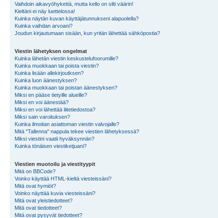
Vaihdoin aikavyöhykettä, mutta kello on silti väärin!
Kieltäni ei näy luettelossa!
Kuinka näytän kuvan käyttäjätunnukseni alapuolella?
Kuinka vaihdan arvoani?
Joudun kirjautumaan sisään, kun yritän lähettää sähköpostia?
Viestin lähetyksen ongelmat
Kuinka lähetän viestin keskustelufoorumille?
Kuinka muokkaan tai poista viestin?
Kuinka lisään allekirjoutksen?
Kuinka luon äänestyksen?
Kuinka muokkaan tai poistan äänestyksen?
Miksi en pääse tietyille alueille?
Miksi en voi äänestää?
Miksi en voi lähettää liitetiedostoa?
Miksi sain varoituksen?
Kuinka ilmoitan asiattoman viestin valvojalle?
Mitä "Tallenna" nappula tekee viestien lähetyksessä?
Miksi viestini vaatii hyväksynnän?
Kuinka tönäisen viestiketjuani?
Viestien muotoilu ja viestityypit
Mitä on BBCode?
Voinko käyttää HTML-kieltä viesteissäni?
Mitä ovat hymiöt?
Voinko näyttää kuvia viesteissäni?
Mitä ovat yleistiedotteet?
Mitä ovat tiedotteet?
Mitä ovat pysyvät tiedotteet?