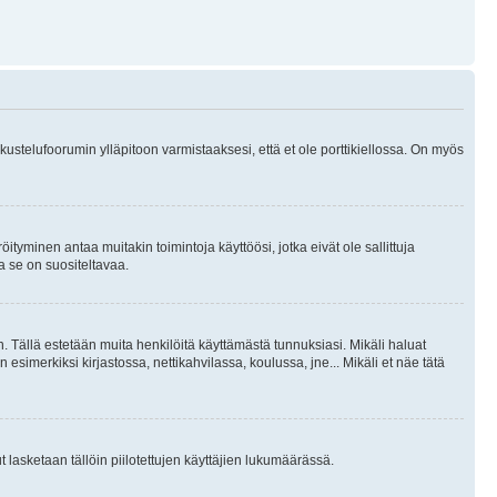
skustelufoorumin ylläpitoon varmistaaksesi, että et ole porttikiellossa. On myös
öityminen antaa muitakin toimintoja käyttöösi, jotka eivät ole sallittuja
ja se on suositeltavaa.
. Tällä estetään muita henkilöitä käyttämästä tunnuksiasi. Mikäli haluat
 esimerkiksi kirjastossa, nettikahvilassa, koulussa, jne... Mikäli et näe tätä
inut lasketaan tällöin piilotettujen käyttäjien lukumäärässä.