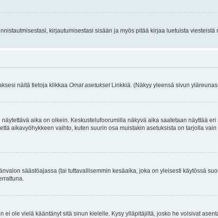
istautmisestasi, kirjautumisestasi sisään ja myös pitää kirjaa luetuista viesteistä mi
aksesi näitä tietoja klikkaa
Omat asetukset
Linkkiä. (Näkyy yleensä sivun yläreunass
 näytettävä aika on oikein. Keskustelufoorumilla näkyvä aika saatetaan näyttää eri
aikavyöhykkeen vaihto, kuten suurin osa muistakin asetuksista on tarjolla vain rekist
änvalon säästöajassa (tai tuttavallisemmin kesäaika, joka on yleisesti käytössä su
errattuna.
an ei ole vielä kääntänyt sitä sinun kielelle. Kysy ylläpitäjiltä, josko he voisivat a