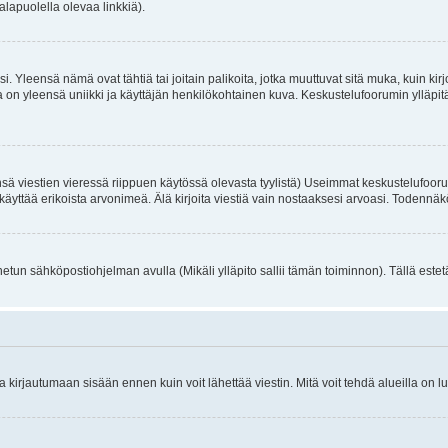
alapuolella olevaa linkkiä).
. Yleensä nämä ovat tähtiä tai joitain palikoita, jotka muuttuvat sitä muka, kuin kir
n yleensä uniikki ja käyttäjän henkilökohtainen kuva. Keskustelufoorumin ylläpitäjä
sä viestien vieressä riippuen käytössä olevasta tyylistä) Useimmat keskustelufooru
oivat käyttää erikoista arvonimeä. Älä kirjoita viestiä vain nostaaksesi arvoasi. Tod
netun sähköpostiohjelman avulla (Mikäli ylläpito sallii tämän toiminnon). Tällä estet
irjautumaan sisään ennen kuin voit lähettää viestin. Mitä voit tehdä alueilla on lu