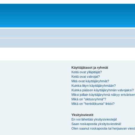
Käyttäjätasot ja ryhmät
Keitä ovat ylläpitäjät?
Keitä ovat valvojat?
Mitä ovat käyttäjäryhmät?
Kuinka liityn käyttäjäryhmään?
Kuinka pääsen käyttäjäryhmän valvojaksi?
Miksi joillain käyttäjäryhmä näkyy erivärise
Mikä on "oletusryhmä"?
Mikä on "henkilökunta" linkki?
Yksityisviestit
En voi lähettää yksitysiviestejä!
Saan roskapostia yksityisviestinä!
Olen saanut roskapostia tai herjaavan viesti