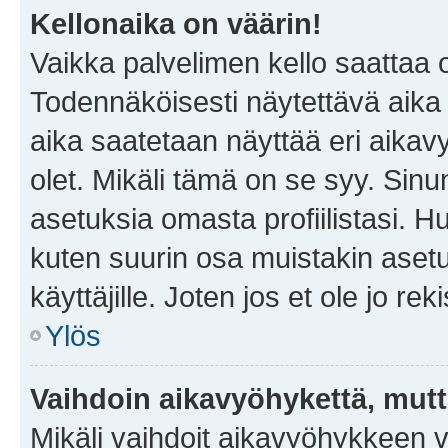
Kellonaika on väärin!
Vaikka palvelimen kello saattaa 
Todennäköisesti näytettävä aika
aika saatetaan näyttää eri aika
olet. Mikäli tämä on se syy. Si
asetuksia omasta profiilistasi. 
kuten suurin osa muistakin asetuks
käyttäjille. Joten jos et ole jo rek
Ylös
Vaihdoin aikavyöhykettä, mutta 
Mikäli vaihdoit aikavyöhykkeen 