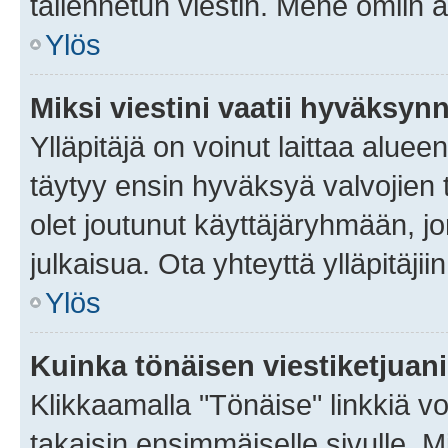
tallennetun viestin. Mene omiin a
Ylös
Miksi viestini vaatii hyväksyn
Ylläpitäjä on voinut laittaa alueen
täytyy ensin hyväksyä valvojien 
olet joutunut käyttäjäryhmään, jo
julkaisua. Ota yhteyttä ylläpitäjii
Ylös
Kuinka tönäisen viestiketjuan
Klikkaamalla "Tönäise" linkkiä voi
takaisin ensimmäiselle sivulle. M