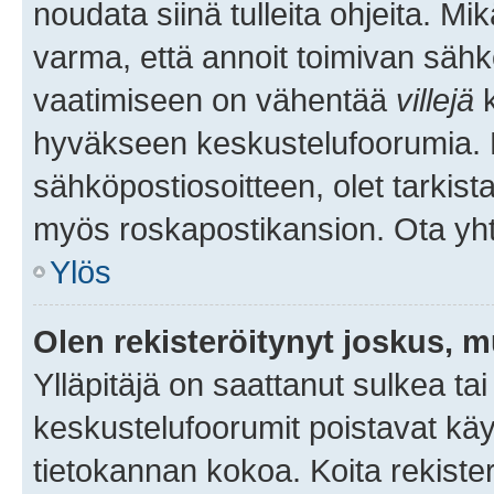
noudata siinä tulleita ohjeita. Mi
varma, että annoit toimivan sähk
vaatimiseen on vähentää
villejä
k
hyväkseen keskustelufoorumia. Mi
sähköpostiosoitteen, olet tarkista
myös roskapostikansion. Ota yhte
Ylös
Olen rekisteröitynyt joskus, 
Ylläpitäjä on saattanut sulkea ta
keskustelufoorumit poistavat k
tietokannan kokoa. Koita rekister