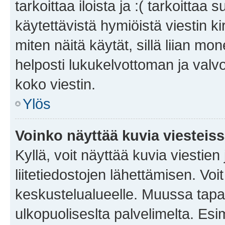
tarkoittaa iloista ja :( tarkoittaa 
käytettävistä hymiöistä viestin k
miten näitä käytät, sillä liian m
helposti lukukelvottoman ja valvo
koko viestin.
Ylös
Voinko näyttää kuvia viesteis
Kyllä, voit näyttää kuvia viestien 
liitetiedostojen lähettämisen. Vo
keskustelualueelle. Muussa tapa
ulkopuoliseslta palvelimelta. Es