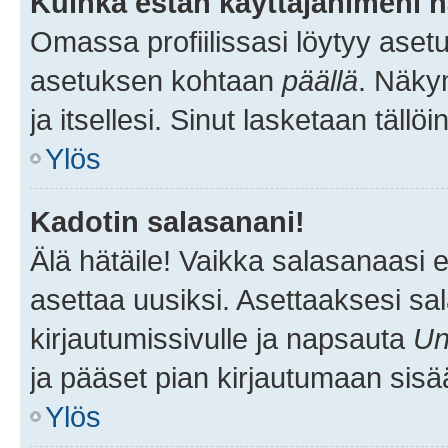
Kuinka estän käyttäjänimeni n
Omassa profiilissasi löytyy aset
asetuksen kohtaan
päällä
. Näkym
ja itsellesi. Sinut lasketaan tällö
Ylös
Kadotin salasanani!
Älä hätäile! Vaikka salasanaasi 
asettaa uusiksi. Asettaaksesi s
kirjautumissivulle ja napsauta
Un
ja pääset pian kirjautumaan sisä
Ylös