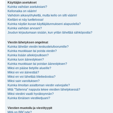
Käyttäjän asetukset
Kuinka vaihdan asetuksiani?
Kellonaika on väärin!
Vaihdoin aikavyöhykettä, mutta kello on silti väärin!
Kieltäni ei näy luettelossa!
Kuinka näytän kuvan käyttäjätunnukseni alapuolella?
Kuinka vaihdan arvoani?
Joudun kirjautumaan sisään, kun yritän lähettää sähköpostia?
Viestin lähetyksen ongelmat
Kuinka lähetän viestin keskustelufoorumille?
Kuinka muokkaan tai poista viestin?
Kuinka lisään allekirjoutksen?
Kuinka luon äänestyksen?
Kuinka muokkaan tai poistan äänestyksen?
Miksi en pääse tietyille alueille?
Miksi en voi äänestää?
Miksi en voi lähettää liitetiedostoa?
Miksi sain varoituksen?
Kuinka ilmoitan asiattoman viestin valvojalle?
Mitä "Tallenna" nappula tekee viestien lähetyksessä?
Miksi viestini vaatii hyväksynnän?
Kuinka tönäisen viestiketjuani?
Viestien muotoilu ja viestityypit
Mitä on BBCode?