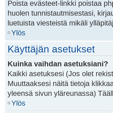
Poista evästeet-linkki poistaa p
huolen tunnistautmisestasi, kirja
luetuista viesteistä mikäli ylläpitä
Ylös
Käyttäjän asetukset
Kuinka vaihdan asetuksiani?
Kaikki asetuksesi (Jos olet rekist
Muuttaaksesi näitä tietoja klikka
yleensä sivun yläreunassa) Tääll
Ylös