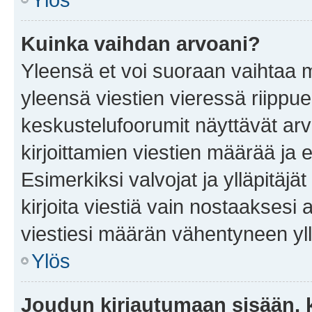
Kuinka vaihdan arvoani?
Yleensä et voi suoraan vaihtaa 
yleensä viestien vieressä riippu
keskustelufoorumit näyttävät ar
kirjoittamien viestien määrää ja er
Esimerkiksi valvojat ja ylläpitäjä
kirjoita viestiä vain nostaakses
viestiesi määrän vähentyneen yl
Ylös
Joudun kirjautumaan sisään, k