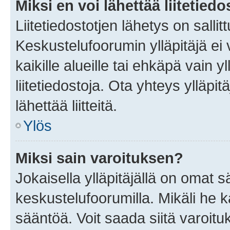
Miksi en voi lähettää liitetied
Liitetiedostotjen lähetys on sallit
Keskustelufoorumin ylläpitäjä ei v
kaikille alueille tai ehkäpä vain 
liitetiedostoja. Ota yhteys ylläpit
lähettää liitteitä.
Ylös
Miksi sain varoituksen?
Jokaisella ylläpitäjällä on omat 
keskustelufoorumilla. Mikäli he ka
sääntöä. Voit saada siitä varoi