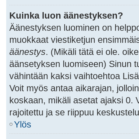
Kuinka luon äänestyksen?
Äänestyksen luominen on helppoa.
muokkaat viestiketjun ensimmäis
äänestys
. (Mikäli tätä ei ole. oik
äänsetyksen luomiseen) Sinun tu
vähintään kaksi vaihtoehtoa Lisää
Voit myös antaa aikarajan, jolloi
koskaan, mikäli asetat ajaksi 0.
rajoitettu ja se riippuu keskustel
Ylös