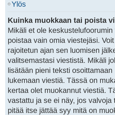
Ylös
Kuinka muokkaan tai poista vi
Mikäli et ole keskustelufoorumin y
poistaa vain omia viestejäsi. Voi
rajoitetun ajan sen luomisen jäl
valitsemastasi viestistä. Mikäli jo
lisätään pieni teksti osoittama
lukemaan viestiä. Tässä on mu
kertaa olet muokannut viestiä. Tä
vastattu ja se ei näy, jos valvoja
pitää itse jättää syy mitä on muo