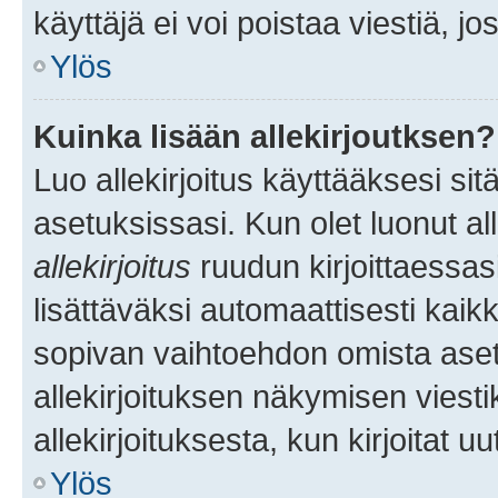
käyttäjä ei voi poistaa viestiä, jo
Ylös
Kuinka lisään allekirjoutksen?
Luo allekirjoitus käyttääksesi si
asetuksissasi. Kun olet luonut all
allekirjoitus
ruudun kirjoittaessasi
lisättäväksi automaattisesti kaikki
sopivan vaihtoehdon omista asetu
allekirjoituksen näkymisen viesti
allekirjoituksesta, kun kirjoitat uu
Ylös