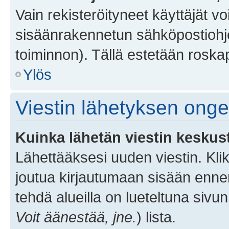
Vain rekisteröityneet käyttäjät v
sisäänrakennetun sähköpostiohjel
toiminnon). Tällä estetään roskap
Ylös
Viestin lähetyksen ong
Kuinka lähetän viestin keskus
Lähettääksesi uuden viestin. Kl
joutua kirjautumaan sisään ennen 
tehdä alueilla on lueteltuna sivun
Voit äänestää, jne.
) lista.