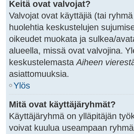
Keitä ovat valvojat?
Valvojat ovat käyttäjiä (tai ryhmä
huolehtia keskustelujen sujumise
oikeudet muokata ja sulkea/avata, 
alueella, missä ovat valvojina. Y
keskustelemasta
Aiheen vierest
asiattomuuksia.
Ylös
Mitä ovat käyttäjäryhmät?
Käyttäjäryhmä on ylläpitäjän työka
voivat kuulua useampaan ryhmään