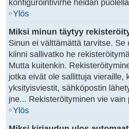
konfigurointivirhe heidän puolella
Ylös
Miksi minun täytyy rekisteröit
Sinun ei välttämättä tarvitse. Se
kiinni sallivatko he rekisteröitym
Mutta kuitenkin. Rekisteröitymine
jotka eivät ole sallittuja vierail
yksityisviestit, sähköpostin lähet
jne... Rekisteröityminen vie vain
Ylös
Miksi kirjaudun ulos automaat