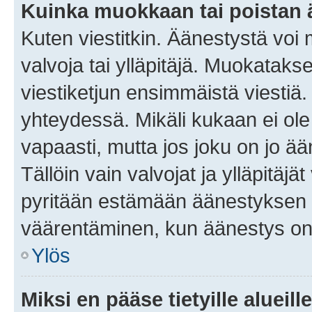
Kuinka muokkaan tai poistan
Kuten viestitkin. Äänestystä voi
valvoja tai ylläpitäjä. Muokatak
viestiketjun ensimmäistä viestiä
yhteydessä. Mikäli kukaan ei ol
vapaasti, mutta jos joku on jo ä
Tällöin vain valvojat ja ylläpitäjä
pyritään estämään äänestyksen 
väärentäminen, kun äänestys on
Ylös
Miksi en pääse tietyille alueill