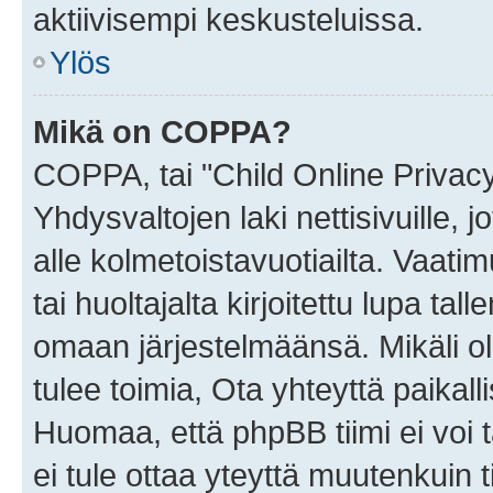
aktiivisempi keskusteluissa.
Ylös
Mikä on COPPA?
COPPA, tai "Child Online Privac
Yhdysvaltojen laki nettisivuille, 
alle kolmetoistavuotiailta. Vaa
tai huoltajalta kirjoitettu lupa ta
omaan järjestelmäänsä. Mikäli 
tulee toimia, Ota yhteyttä paika
Huomaa, että phpBB tiimi ei voi t
ei tule ottaa yteyttä muutenkuin t