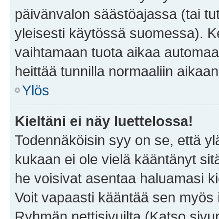
päivänvalon säästöajassa (tai tu
yleisesti käytössä suomessa). Ke
vaihtamaan tuota aikaa automaatti
heittää tunnilla normaaliin aikaan
Ylös
Kieltäni ei näy luettelossa!
Todennäköisin syy on se, että yläp
kukaan ei ole vielä kääntänyt sitä 
he voisivat asentaa haluamasi ki
Voit vapaasti kääntää sen myös i
Ryhmän nettisivuilta (Katso sivun