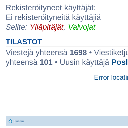
Rekisteröityneet käyttäjät:
Ei rekisteröityneitä käyttäjiä
Selite:
Ylläpitäjät
,
Valvojat
TILASTOT
Viestejä yhteensä
1698
• Viestiket
yhteensä
101
• Uusin käyttäjä
Posl
Error locati
Etusivu