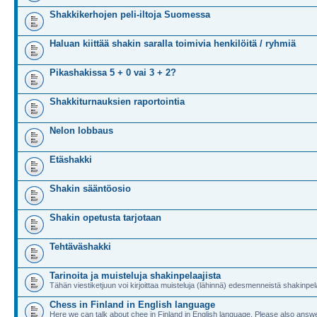
Shakkikerhojen peli-iltoja Suomessa
Haluan kiittää shakin saralla toimivia henkilöitä / ryhmiä
Pikashakissa 5 + 0 vai 3 + 2?
Shakkiturnauksien raportointia
Nelon lobbaus
Etäshakki
Shakin sääntöosio
Shakin opetusta tarjotaan
Tehtäväshakki
Tarinoita ja muisteluja shakinpelaajista
Tähän viestiketjuun voi kirjoittaa muisteluja (lähinnä) edesmenneistä shakinpela
Chess in Finland in English language
Here we can talk about chee in Finland in English language. Please also answe