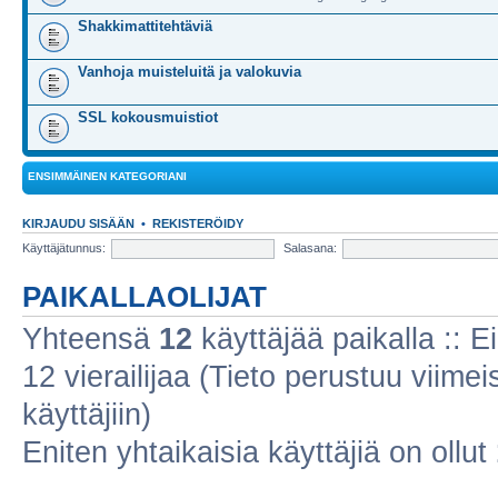
Shakkimattitehtäviä
Vanhoja muisteluitä ja valokuvia
SSL kokousmuistiot
ENSIMMÄINEN KATEGORIANI
KIRJAUDU SISÄÄN
•
REKISTERÖIDY
Käyttäjätunnus:
Salasana:
PAIKALLAOLIJAT
Yhteensä
12
käyttäjää paikalla :: Ei
12 vierailijaa (Tieto perustuu viimeis
käyttäjiin)
Eniten yhtaikaisia käyttäjiä on ollut