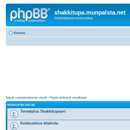
shakkitupa.munpalsta.net
Shakkiaiheista keskustelua
Etusivu
Näytä vastaamattomat viestit
•
Näytä aktiiviset viestiketjut
KESKUSTELUALUE
Tervetuloa Shakkitupaan!
Keskustelua shakista