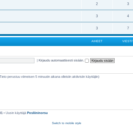
2
3
3
4
3
7
AIHEET
VIESTI
|
Kirjaudu automaattisesti sisään.
(Tieto perustuu viimeisen 5 minuutin aikana olleisiin aktiivisiin käyttäjiin)
01
• Uusin käyttäjä
Posliininorsu
Switch to mobile style