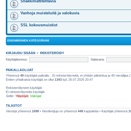
Shakkimattitehtäviä
Vanhoja muisteluitä ja valokuvia
SSL kokousmuistiot
ENSIMMÄINEN KATEGORIANI
KIRJAUDU SISÄÄN
•
REKISTERÖIDY
Käyttäjätunnus:
Salasana:
PAIKALLAOLIJAT
Yhteensä
49
käyttäjää paikalla :: Ei rekisteröityneitä, ei yhtään piilotettua ja 49 vierailijaa 
Eniten yhtaikaisia käyttäjiä on ollut
1343
kpl, 26.07.2026 20:47
Rekisteröityneet käyttäjät:
Ei rekisteröityneitä käyttäjiä
Selite:
Ylläpitäjät
,
Valvojat
TILASTOT
Viestejä yhteensä
1698
• Viestiketjuja on yhteensä
448
kappaletta • Käyttäjiä yhteensä
1