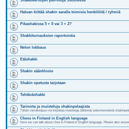
Shakkikerhojen peli-iltoja Suomessa
Haluan kiittää shakin saralla toimivia henkilöitä / ryhmiä
Pikashakissa 5 + 0 vai 3 + 2?
Shakkiturnauksien raportointia
Nelon lobbaus
Etäshakki
Shakin sääntöosio
Shakin opetusta tarjotaan
Tehtäväshakki
Tarinoita ja muisteluja shakinpelaajista
Tähän viestiketjuun voi kirjoittaa muisteluja (lähinnä) edesmenneistä shakinpela
Chess in Finland in English language
Here we can talk about chee in Finland in English language. Please also answe