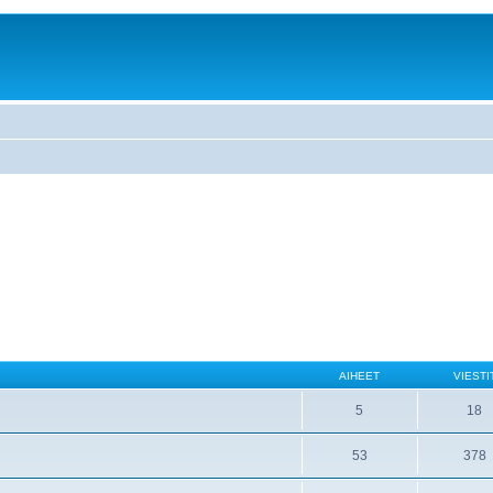
AIHEET
VIESTI
5
18
53
378