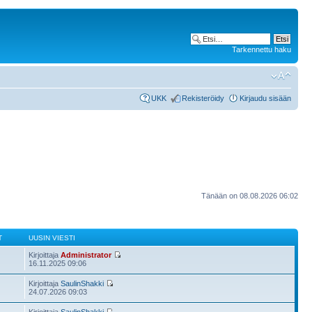
Tarkennettu haku
UKK
Rekisteröidy
Kirjaudu sisään
Tänään on 08.08.2026 06:02
T
UUSIN VIESTI
Kirjoittaja
Administrator
16.11.2025 09:06
Kirjoittaja
SaulinShakki
24.07.2026 09:03