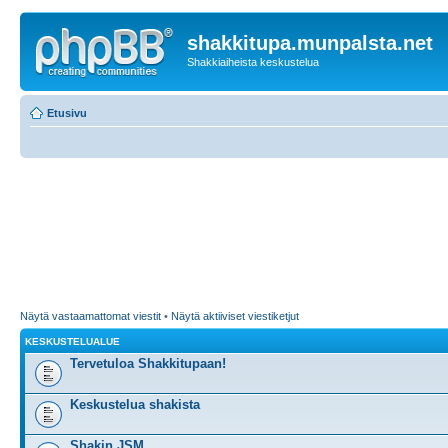
shakkitupa.munpalsta.net
Shakkiaiheista keskustelua
Etusivu
Näytä vastaamattomat viestit
•
Näytä aktiiviset viestiketjut
KESKUSTELUALUE
Tervetuloa Shakkitupaan!
Keskustelua shakista
Shakin JSM