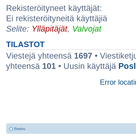
Rekisteröityneet käyttäjät:
Ei rekisteröityneitä käyttäjiä
Selite:
Ylläpitäjät
,
Valvojat
TILASTOT
Viestejä yhteensä
1697
• Viestiket
yhteensä
101
• Uusin käyttäjä
Posl
Error locati
Etusivu