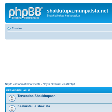
shakkitupa.munpalsta.net
Shakkiaiheista keskustelua
Etusivu
Näytä vastaamattomat viestit
•
Näytä aktiiviset viestiketjut
KESKUSTELUALUE
Tervetuloa Shakkitupaan!
Keskustelua shakista