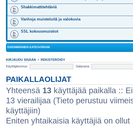
Shakkimattitehtäviä
Vanhoja muisteluitä ja valokuvia
SSL kokousmuistiot
ENSIMMÄINEN KATEGORIANI
KIRJAUDU SISÄÄN
•
REKISTERÖIDY
Käyttäjätunnus:
Salasana:
PAIKALLAOLIJAT
Yhteensä
13
käyttäjää paikalla :: Ei
13 vierailijaa (Tieto perustuu viimeis
käyttäjiin)
Eniten yhtaikaisia käyttäjiä on ollut