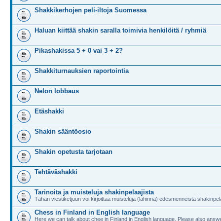
Shakkikerhojen peli-iltoja Suomessa
Haluan kiittää shakin saralla toimivia henkilöitä / ryhmiä
Pikashakissa 5 + 0 vai 3 + 2?
Shakkiturnauksien raportointia
Nelon lobbaus
Etäshakki
Shakin sääntöosio
Shakin opetusta tarjotaan
Tehtäväshakki
Tarinoita ja muisteluja shakinpelaajista
Tähän viestiketjuun voi kirjoittaa muisteluja (lähinnä) edesmenneistä shakinpela
Chess in Finland in English language
Here we can talk about chee in Finland in English language. Please also answe