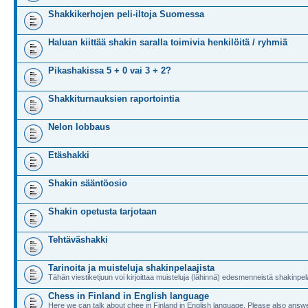
Shakkikerhojen peli-iltoja Suomessa
Haluan kiittää shakin saralla toimivia henkilöitä / ryhmiä
Pikashakissa 5 + 0 vai 3 + 2?
Shakkiturnauksien raportointia
Nelon lobbaus
Etäshakki
Shakin sääntöosio
Shakin opetusta tarjotaan
Tehtäväshakki
Tarinoita ja muisteluja shakinpelaajista
Tähän viestiketjuun voi kirjoittaa muisteluja (lähinnä) edesmenneistä shakinpela
Chess in Finland in English language
Here we can talk about chee in Finland in English language. Please also answe