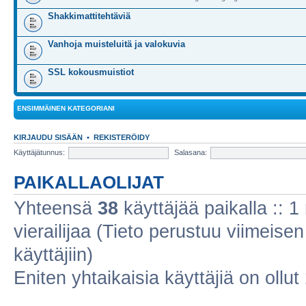
Shakkimattitehtäviä
Vanhoja muisteluitä ja valokuvia
SSL kokousmuistiot
ENSIMMÄINEN KATEGORIANI
KIRJAUDU SISÄÄN
•
REKISTERÖIDY
Käyttäjätunnus:
Salasana:
PAIKALLAOLIJAT
Yhteensä
38
käyttäjää paikalla :: 1 
vierailijaa (Tieto perustuu viimeisen 
käyttäjiin)
Eniten yhtaikaisia käyttäjiä on ollut