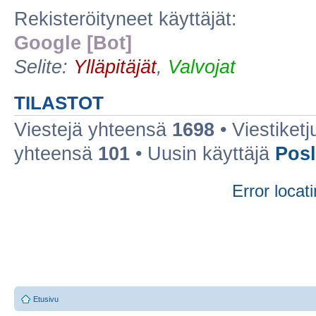
Rekisteröityneet käyttäjät:
Google [Bot]
Selite:
Ylläpitäjät
,
Valvojat
TILASTOT
Viestejä yhteensä
1698
• Viestiket
yhteensä
101
• Uusin käyttäjä
Posl
Error locati
Etusivu