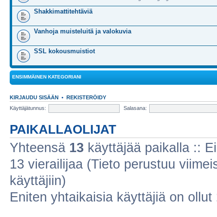
Shakkimattitehtäviä
Vanhoja muisteluitä ja valokuvia
SSL kokousmuistiot
ENSIMMÄINEN KATEGORIANI
KIRJAUDU SISÄÄN
•
REKISTERÖIDY
Käyttäjätunnus:
Salasana:
PAIKALLAOLIJAT
Yhteensä
13
käyttäjää paikalla :: Ei
13 vierailijaa (Tieto perustuu viimeis
käyttäjiin)
Eniten yhtaikaisia käyttäjiä on ollut