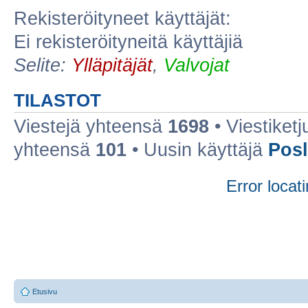
Rekisteröityneet käyttäjät:
Ei rekisteröityneitä käyttäjiä
Selite:
Ylläpitäjät
,
Valvojat
TILASTOT
Viestejä yhteensä
1698
• Viestiket
yhteensä
101
• Uusin käyttäjä
Posl
Error locati
Etusivu