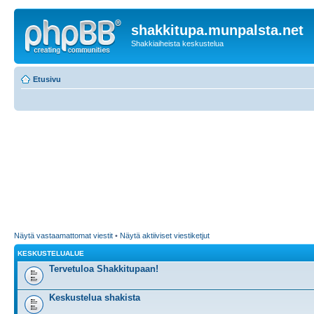
shakkitupa.munpalsta.net
Shakkiaiheista keskustelua
Etusivu
Näytä vastaamattomat viestit
•
Näytä aktiiviset viestiketjut
KESKUSTELUALUE
Tervetuloa Shakkitupaan!
Keskustelua shakista