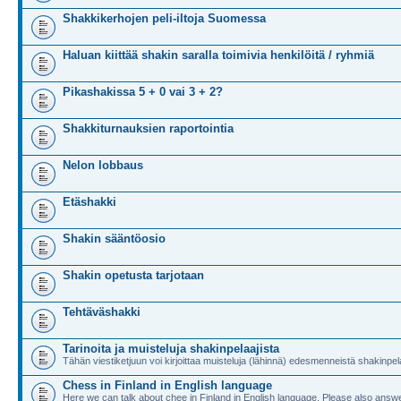
Shakkikerhojen peli-iltoja Suomessa
Haluan kiittää shakin saralla toimivia henkilöitä / ryhmiä
Pikashakissa 5 + 0 vai 3 + 2?
Shakkiturnauksien raportointia
Nelon lobbaus
Etäshakki
Shakin sääntöosio
Shakin opetusta tarjotaan
Tehtäväshakki
Tarinoita ja muisteluja shakinpelaajista
Tähän viestiketjuun voi kirjoittaa muisteluja (lähinnä) edesmenneistä shakinpela
Chess in Finland in English language
Here we can talk about chee in Finland in English language. Please also answe