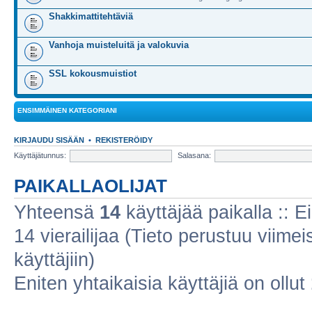
Shakkimattitehtäviä
Vanhoja muisteluitä ja valokuvia
SSL kokousmuistiot
ENSIMMÄINEN KATEGORIANI
KIRJAUDU SISÄÄN
•
REKISTERÖIDY
Käyttäjätunnus:
Salasana:
PAIKALLAOLIJAT
Yhteensä
14
käyttäjää paikalla :: Ei
14 vierailijaa (Tieto perustuu viimeis
käyttäjiin)
Eniten yhtaikaisia käyttäjiä on ollut