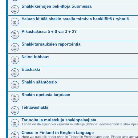
Shakkikerhojen peli-iltoja Suomessa
Haluan kiittää shakin saralla toimivia henkilöitä / ryhmiä
Pikashakissa 5 + 0 vai 3 + 2?
Shakkiturnauksien raportointia
Nelon lobbaus
Etäshakki
Shakin sääntöosio
Shakin opetusta tarjotaan
Tehtäväshakki
Tarinoita ja muisteluja shakinpelaajista
Tähän viestiketjuun voi kirjoittaa muisteluja (lähinnä) edesmenneistä shakinpela
Chess in Finland in English language
Here we can talk about chee in Finland in English language. Please also answe