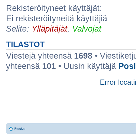
Rekisteröityneet käyttäjät:
Ei rekisteröityneitä käyttäjiä
Selite:
Ylläpitäjät
,
Valvojat
TILASTOT
Viestejä yhteensä
1698
• Viestiket
yhteensä
101
• Uusin käyttäjä
Posl
Error locati
Etusivu