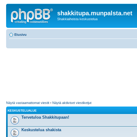
shakkitupa.munpalsta.net
Shakkiaiheista keskustelua
Etusivu
Näytä vastaamattomat viestit
•
Näytä aktiiviset viestiketjut
KESKUSTELUALUE
Tervetuloa Shakkitupaan!
Keskustelua shakista