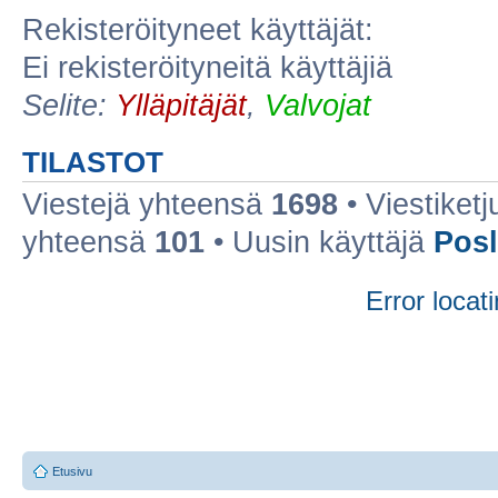
Rekisteröityneet käyttäjät:
Ei rekisteröityneitä käyttäjiä
Selite:
Ylläpitäjät
,
Valvojat
TILASTOT
Viestejä yhteensä
1698
• Viestiket
yhteensä
101
• Uusin käyttäjä
Posl
Error locati
Etusivu