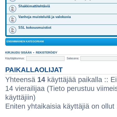
Shakkimattitehtäviä
Vanhoja muisteluitä ja valokuvia
SSL kokousmuistiot
ENSIMMÄINEN KATEGORIANI
KIRJAUDU SISÄÄN
•
REKISTERÖIDY
Käyttäjätunnus:
Salasana:
PAIKALLAOLIJAT
Yhteensä
14
käyttäjää paikalla :: Ei
14 vierailijaa (Tieto perustuu viimeis
käyttäjiin)
Eniten yhtaikaisia käyttäjiä on ollut