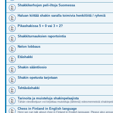
Shakkikerhojen peli-iltoja Suomessa
Haluan kiittää shakin saralla toimivia henkilöitä / ryhmiä
Pikashakissa 5 + 0 vai 3 + 2?
Shakkiturnauksien raportointia
Nelon lobbaus
Etäshakki
Shakin sääntöosio
Shakin opetusta tarjotaan
Tehtäväshakki
Tarinoita ja muisteluja shakinpelaajista
Tähän viestiketjuun voi kirjoittaa muisteluja (lähinnä) edesmenneistä shakinpela
Chess in Finland in English language
Here we can talk about chee in Finland in English language. Please also answe