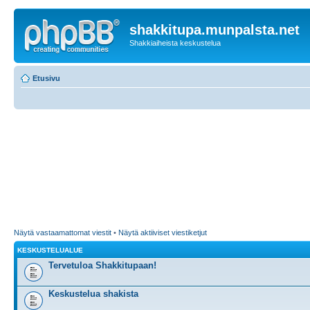
shakkitupa.munpalsta.net
Shakkiaiheista keskustelua
Etusivu
Näytä vastaamattomat viestit
•
Näytä aktiiviset viestiketjut
KESKUSTELUALUE
Tervetuloa Shakkitupaan!
Keskustelua shakista