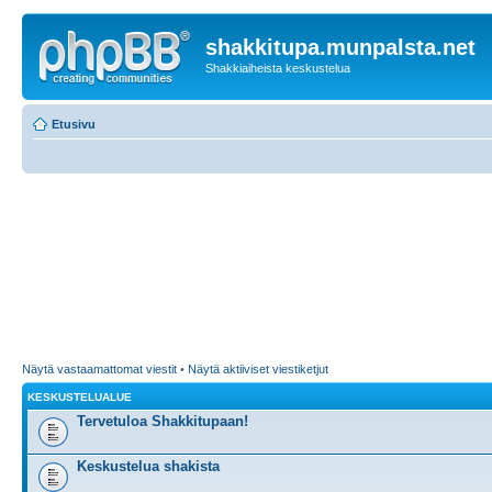
shakkitupa.munpalsta.net
Shakkiaiheista keskustelua
Etusivu
Näytä vastaamattomat viestit
•
Näytä aktiiviset viestiketjut
KESKUSTELUALUE
Tervetuloa Shakkitupaan!
Keskustelua shakista