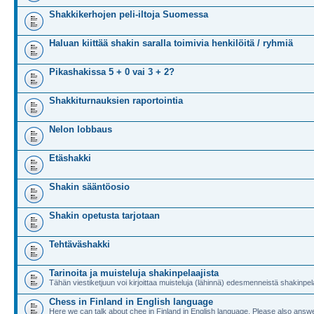
Shakkikerhojen peli-iltoja Suomessa
Haluan kiittää shakin saralla toimivia henkilöitä / ryhmiä
Pikashakissa 5 + 0 vai 3 + 2?
Shakkiturnauksien raportointia
Nelon lobbaus
Etäshakki
Shakin sääntöosio
Shakin opetusta tarjotaan
Tehtäväshakki
Tarinoita ja muisteluja shakinpelaajista
Tähän viestiketjuun voi kirjoittaa muisteluja (lähinnä) edesmenneistä shakinpela
Chess in Finland in English language
Here we can talk about chee in Finland in English language. Please also answe