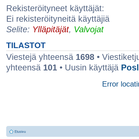
Rekisteröityneet käyttäjät:
Ei rekisteröityneitä käyttäjiä
Selite:
Ylläpitäjät
,
Valvojat
TILASTOT
Viestejä yhteensä
1698
• Viestiket
yhteensä
101
• Uusin käyttäjä
Posl
Error locati
Etusivu