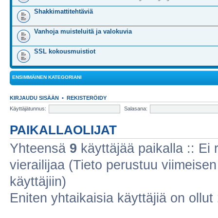
Shakkimattitehtäviä
Vanhoja muisteluitä ja valokuvia
SSL kokousmuistiot
ENSIMMÄINEN KATEGORIANI
KIRJAUDU SISÄÄN
•
REKISTERÖIDY
Käyttäjätunnus:
Salasana:
PAIKALLAOLIJAT
Yhteensä
9
käyttäjää paikalla :: Ei r
vierailijaa (Tieto perustuu viimeisen 
käyttäjiin)
Eniten yhtaikaisia käyttäjiä on ollut