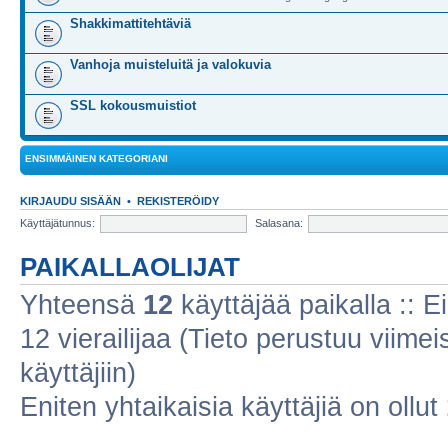
Shakkimattitehtäviä
Vanhoja muisteluitä ja valokuvia
SSL kokousmuistiot
ENSIMMÄINEN KATEGORIANI
KIRJAUDU SISÄÄN
•
REKISTERÖIDY
Käyttäjätunnus:
Salasana:
PAIKALLAOLIJAT
Yhteensä
12
käyttäjää paikalla :: Ei
12 vierailijaa (Tieto perustuu viimeis
käyttäjiin)
Eniten yhtaikaisia käyttäjiä on ollut