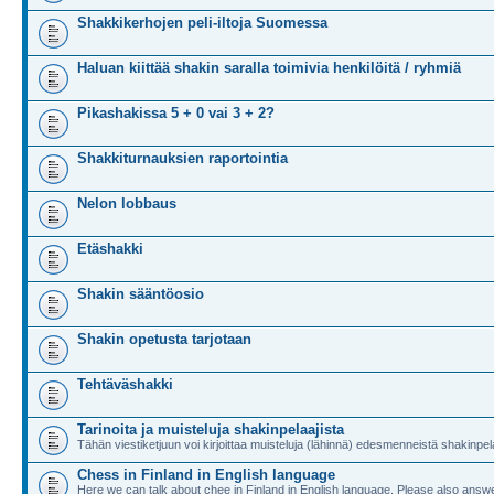
Shakkikerhojen peli-iltoja Suomessa
Haluan kiittää shakin saralla toimivia henkilöitä / ryhmiä
Pikashakissa 5 + 0 vai 3 + 2?
Shakkiturnauksien raportointia
Nelon lobbaus
Etäshakki
Shakin sääntöosio
Shakin opetusta tarjotaan
Tehtäväshakki
Tarinoita ja muisteluja shakinpelaajista
Tähän viestiketjuun voi kirjoittaa muisteluja (lähinnä) edesmenneistä shakinpela
Chess in Finland in English language
Here we can talk about chee in Finland in English language. Please also answe