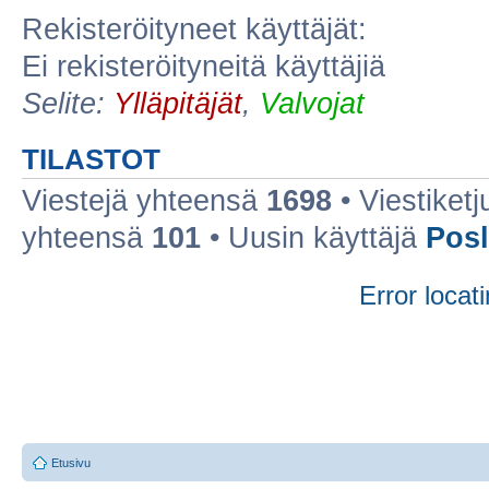
Rekisteröityneet käyttäjät:
Ei rekisteröityneitä käyttäjiä
Selite:
Ylläpitäjät
,
Valvojat
TILASTOT
Viestejä yhteensä
1698
• Viestiket
yhteensä
101
• Uusin käyttäjä
Posl
Error locati
Etusivu