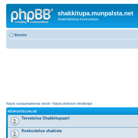
shakkitupa.munpalsta.net
Shakkiaiheista keskustelua
Etusivu
Näytä vastaamattomat viestit
•
Näytä aktiiviset viestiketjut
KESKUSTELUALUE
Tervetuloa Shakkitupaan!
Keskustelua shakista