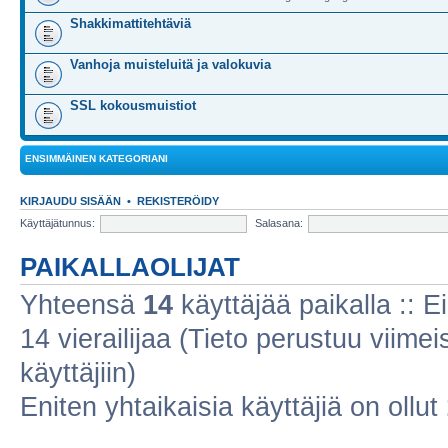
Shakkimattitehtäviä
Vanhoja muisteluitä ja valokuvia
SSL kokousmuistiot
ENSIMMÄINEN KATEGORIANI
KIRJAUDU SISÄÄN
•
REKISTERÖIDY
Käyttäjätunnus:
Salasana:
PAIKALLAOLIJAT
Yhteensä
14
käyttäjää paikalla :: Ei
14 vierailijaa (Tieto perustuu viimeis
käyttäjiin)
Eniten yhtaikaisia käyttäjiä on ollut