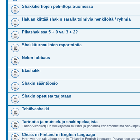
Shakkikerhojen peli-iltoja Suomessa
Haluan kiittää shakin saralla toimivia henkilöitä / ryhmiä
Pikashakissa 5 + 0 vai 3 + 2?
Shakkiturnauksien raportointia
Nelon lobbaus
Etäshakki
Shakin sääntöosio
Shakin opetusta tarjotaan
Tehtäväshakki
Tarinoita ja muisteluja shakinpelaajista
Tähän viestiketjuun voi kirjoittaa muisteluja (lähinnä) edesmenneistä shakinpela
Chess in Finland in English language
Here we can talk about chee in Finland in English language. Please also answe