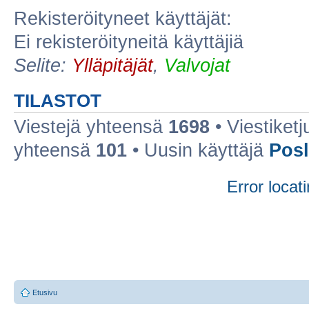
Rekisteröityneet käyttäjät:
Ei rekisteröityneitä käyttäjiä
Selite:
Ylläpitäjät
,
Valvojat
TILASTOT
Viestejä yhteensä
1698
• Viestiket
yhteensä
101
• Uusin käyttäjä
Posl
Error locati
Etusivu