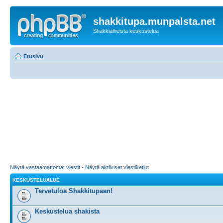
shakkitupa.munpalsta.net
Shakkiaiheista keskustelua
Etusivu
Näytä vastaamattomat viestit
•
Näytä aktiiviset viestiketjut
KESKUSTELUALUE
Tervetuloa Shakkitupaan!
Keskustelua shakista