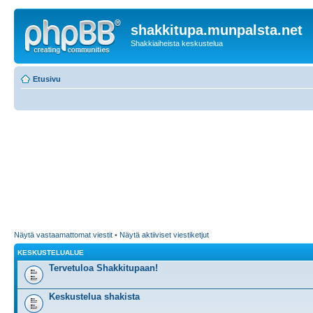
shakkitupa.munpalsta.net
Shakkiaiheista keskustelua
Etusivu
Näytä vastaamattomat viestit
•
Näytä aktiiviset viestiketjut
KESKUSTELUALUE
Tervetuloa Shakkitupaan!
Keskustelua shakista