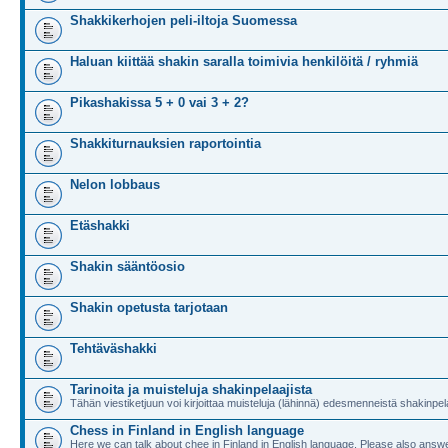
Shakkikerhojen peli-iltoja Suomessa
Haluan kiittää shakin saralla toimivia henkilöitä / ryhmiä
Pikashakissa 5 + 0 vai 3 + 2?
Shakkiturnauksien raportointia
Nelon lobbaus
Etäshakki
Shakin sääntöosio
Shakin opetusta tarjotaan
Tehtäväshakki
Tarinoita ja muisteluja shakinpelaajista
Tähän viestiketjuun voi kirjoittaa muisteluja (lähinnä) edesmenneistä shakinpela
Chess in Finland in English language
Here we can talk about chee in Finland in English language. Please also answe