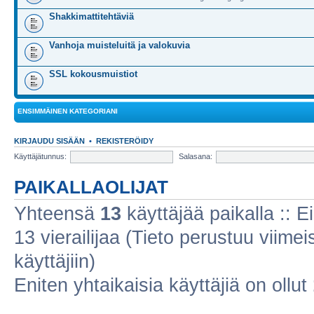
Shakkimattitehtäviä
Vanhoja muisteluitä ja valokuvia
SSL kokousmuistiot
ENSIMMÄINEN KATEGORIANI
KIRJAUDU SISÄÄN
•
REKISTERÖIDY
Käyttäjätunnus:
Salasana:
PAIKALLAOLIJAT
Yhteensä
13
käyttäjää paikalla :: Ei
13 vierailijaa (Tieto perustuu viimeis
käyttäjiin)
Eniten yhtaikaisia käyttäjiä on ollut