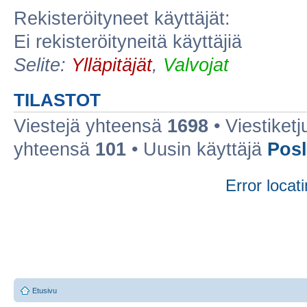
Rekisteröityneet käyttäjät:
Ei rekisteröityneitä käyttäjiä
Selite:
Ylläpitäjät
,
Valvojat
TILASTOT
Viestejä yhteensä
1698
• Viestiket
yhteensä
101
• Uusin käyttäjä
Posl
Error locati
Etusivu