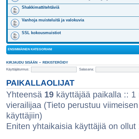
Shakkimattitehtäviä
Vanhoja muisteluitä ja valokuvia
SSL kokousmuistiot
ENSIMMÄINEN KATEGORIANI
KIRJAUDU SISÄÄN
•
REKISTERÖIDY
Käyttäjätunnus:
Salasana:
PAIKALLAOLIJAT
Yhteensä
19
käyttäjää paikalla :: 1 
vierailijaa (Tieto perustuu viimeisen 
käyttäjiin)
Eniten yhtaikaisia käyttäjiä on ollut