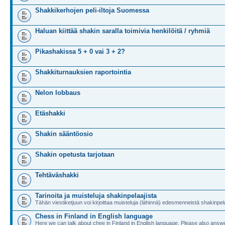
Shakkikerhojen peli-iltoja Suomessa
Haluan kiittää shakin saralla toimivia henkilöitä / ryhmiä
Pikashakissa 5 + 0 vai 3 + 2?
Shakkiturnauksien raportointia
Nelon lobbaus
Etäshakki
Shakin sääntöosio
Shakin opetusta tarjotaan
Tehtäväshakki
Tarinoita ja muisteluja shakinpelaajista
Tähän viestiketjuun voi kirjoittaa muisteluja (lähinnä) edesmenneistä shakinpela
Chess in Finland in English language
Here we can talk about chee in Finland in English language. Please also answe