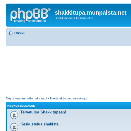
shakkitupa.munpalsta.net
Shakkiaiheista keskustelua
Etusivu
Näytä vastaamattomat viestit
•
Näytä aktiiviset viestiketjut
KESKUSTELUALUE
Tervetuloa Shakkitupaan!
Keskustelua shakista