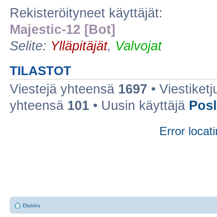
Rekisteröityneet käyttäjät:
Majestic-12 [Bot]
Selite:
Ylläpitäjät
,
Valvojat
TILASTOT
Viestejä yhteensä
1697
• Viestiket
yhteensä
101
• Uusin käyttäjä
Posl
Error locati
Etusivu