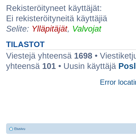
Rekisteröityneet käyttäjät:
Ei rekisteröityneitä käyttäjiä
Selite:
Ylläpitäjät
,
Valvojat
TILASTOT
Viestejä yhteensä
1698
• Viestiket
yhteensä
101
• Uusin käyttäjä
Posl
Error locati
Etusivu