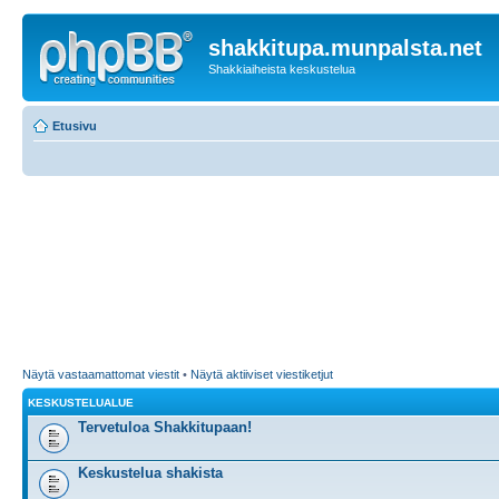
shakkitupa.munpalsta.net
Shakkiaiheista keskustelua
Etusivu
Näytä vastaamattomat viestit
•
Näytä aktiiviset viestiketjut
KESKUSTELUALUE
Tervetuloa Shakkitupaan!
Keskustelua shakista