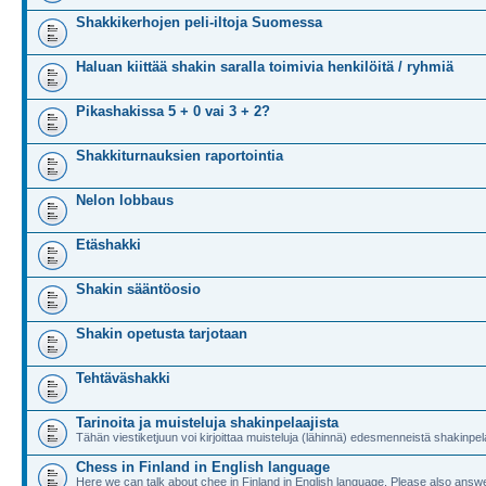
Shakkikerhojen peli-iltoja Suomessa
Haluan kiittää shakin saralla toimivia henkilöitä / ryhmiä
Pikashakissa 5 + 0 vai 3 + 2?
Shakkiturnauksien raportointia
Nelon lobbaus
Etäshakki
Shakin sääntöosio
Shakin opetusta tarjotaan
Tehtäväshakki
Tarinoita ja muisteluja shakinpelaajista
Tähän viestiketjuun voi kirjoittaa muisteluja (lähinnä) edesmenneistä shakinpela
Chess in Finland in English language
Here we can talk about chee in Finland in English language. Please also answe