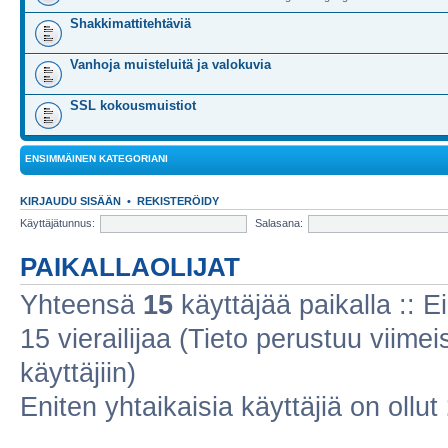
Shakkimattitehtäviä
Vanhoja muisteluitä ja valokuvia
SSL kokousmuistiot
ENSIMMÄINEN KATEGORIANI
KIRJAUDU SISÄÄN
•
REKISTERÖIDY
Käyttäjätunnus:
Salasana:
PAIKALLAOLIJAT
Yhteensä
15
käyttäjää paikalla :: Ei
15 vierailijaa (Tieto perustuu viimeis
käyttäjiin)
Eniten yhtaikaisia käyttäjiä on ollut