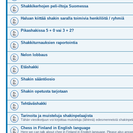
Shakkikerhojen peli-iltoja Suomessa
Haluan kiittää shakin saralla toimivia henkilöitä / ryhmiä
Pikashakissa 5 + 0 vai 3 + 2?
Shakkiturnauksien raportointia
Nelon lobbaus
Etäshakki
Shakin sääntöosio
Shakin opetusta tarjotaan
Tehtäväshakki
Tarinoita ja muisteluja shakinpelaajista
Tähän viestiketjuun voi kirjoittaa muisteluja (lähinnä) edesmenneistä shakinpela
Chess in Finland in English language
Here we can talk about chee in Finland in English language. Please also answe