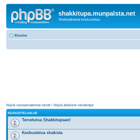
shakkitupa.munpalsta.net
Shakkiaiheista keskustelua
Etusivu
Näytä vastaamattomat viestit
•
Näytä aktiiviset viestiketjut
KESKUSTELUALUE
Tervetuloa Shakkitupaan!
Keskustelua shakista