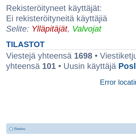
Rekisteröityneet käyttäjät:
Ei rekisteröityneitä käyttäjiä
Selite:
Ylläpitäjät
,
Valvojat
TILASTOT
Viestejä yhteensä
1698
• Viestiket
yhteensä
101
• Uusin käyttäjä
Posl
Error locati
Etusivu