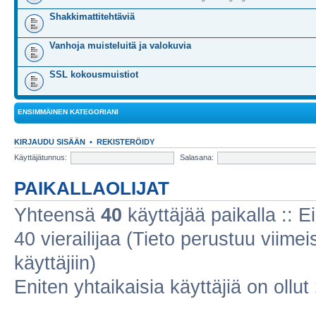
Shakkimattitehtäviä
Vanhoja muisteluitä ja valokuvia
SSL kokousmuistiot
ENSIMMÄINEN KATEGORIANI
KIRJAUDU SISÄÄN
•
REKISTERÖIDY
Käyttäjätunnus:
Salasana:
PAIKALLAOLIJAT
Yhteensä
40
käyttäjää paikalla :: Ei
40 vierailijaa (Tieto perustuu viimeis
käyttäjiin)
Eniten yhtaikaisia käyttäjiä on ollut