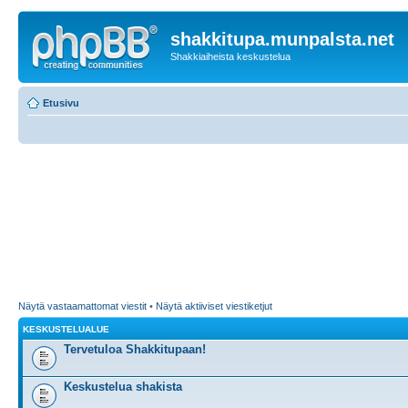
shakkitupa.munpalsta.net
Shakkiaiheista keskustelua
Etusivu
Näytä vastaamattomat viestit
•
Näytä aktiiviset viestiketjut
KESKUSTELUALUE
Tervetuloa Shakkitupaan!
Keskustelua shakista