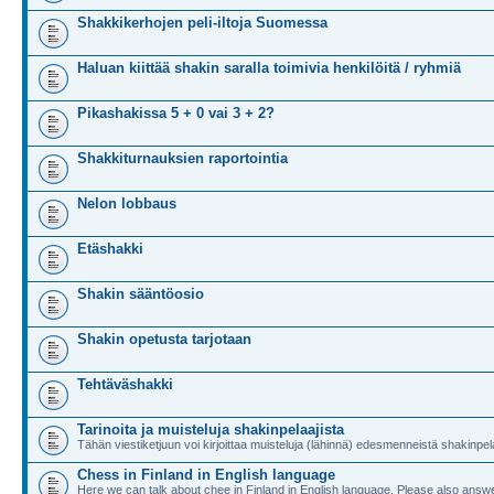
Shakkikerhojen peli-iltoja Suomessa
Haluan kiittää shakin saralla toimivia henkilöitä / ryhmiä
Pikashakissa 5 + 0 vai 3 + 2?
Shakkiturnauksien raportointia
Nelon lobbaus
Etäshakki
Shakin sääntöosio
Shakin opetusta tarjotaan
Tehtäväshakki
Tarinoita ja muisteluja shakinpelaajista
Tähän viestiketjuun voi kirjoittaa muisteluja (lähinnä) edesmenneistä shakinpela
Chess in Finland in English language
Here we can talk about chee in Finland in English language. Please also answe