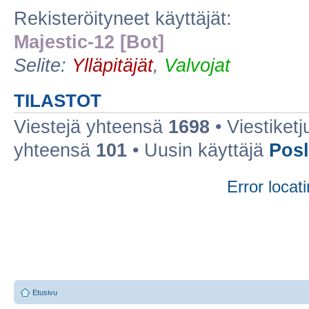
Rekisteröityneet käyttäjät:
Majestic-12 [Bot]
Selite:
Ylläpitäjät
,
Valvojat
TILASTOT
Viestejä yhteensä
1698
• Viestiket
yhteensä
101
• Uusin käyttäjä
Posl
Error locati
Etusivu