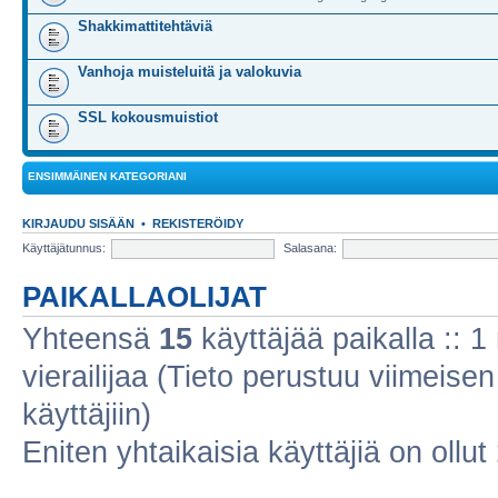
Shakkimattitehtäviä
Vanhoja muisteluitä ja valokuvia
SSL kokousmuistiot
ENSIMMÄINEN KATEGORIANI
KIRJAUDU SISÄÄN
•
REKISTERÖIDY
Käyttäjätunnus:
Salasana:
PAIKALLAOLIJAT
Yhteensä
15
käyttäjää paikalla :: 1 
vierailijaa (Tieto perustuu viimeisen 
käyttäjiin)
Eniten yhtaikaisia käyttäjiä on ollut