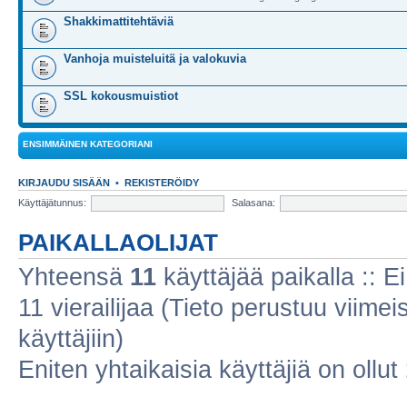
Shakkimattitehtäviä
Vanhoja muisteluitä ja valokuvia
SSL kokousmuistiot
ENSIMMÄINEN KATEGORIANI
KIRJAUDU SISÄÄN
•
REKISTERÖIDY
Käyttäjätunnus:
Salasana:
PAIKALLAOLIJAT
Yhteensä
11
käyttäjää paikalla :: Ei
11 vierailijaa (Tieto perustuu viimeis
käyttäjiin)
Eniten yhtaikaisia käyttäjiä on ollut