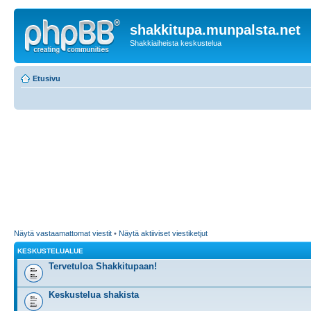
shakkitupa.munpalsta.net
Shakkiaiheista keskustelua
Etusivu
Näytä vastaamattomat viestit
•
Näytä aktiiviset viestiketjut
KESKUSTELUALUE
Tervetuloa Shakkitupaan!
Keskustelua shakista