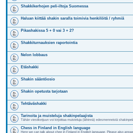
Shakkikerhojen peli-iltoja Suomessa
Haluan kiittää shakin saralla toimivia henkilöitä / ryhmiä
Pikashakissa 5 + 0 vai 3 + 2?
Shakkiturnauksien raportointia
Nelon lobbaus
Etäshakki
Shakin sääntöosio
Shakin opetusta tarjotaan
Tehtäväshakki
Tarinoita ja muisteluja shakinpelaajista
Tähän viestiketjuun voi kirjoittaa muisteluja (lähinnä) edesmenneistä shakinpela
Chess in Finland in English language
Here we can talk about chee in Finland in English language. Please also answe