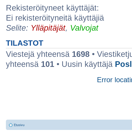
Rekisteröityneet käyttäjät:
Ei rekisteröityneitä käyttäjiä
Selite:
Ylläpitäjät
,
Valvojat
TILASTOT
Viestejä yhteensä
1698
• Viestiket
yhteensä
101
• Uusin käyttäjä
Posl
Error locati
Etusivu