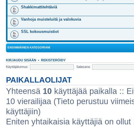
Shakkimattitehtäviä
Vanhoja muisteluitä ja valokuvia
SSL kokousmuistiot
ENSIMMÄINEN KATEGORIANI
KIRJAUDU SISÄÄN
•
REKISTERÖIDY
Käyttäjätunnus:
Salasana:
PAIKALLAOLIJAT
Yhteensä
10
käyttäjää paikalla :: Ei
10 vierailijaa (Tieto perustuu viimeis
käyttäjiin)
Eniten yhtaikaisia käyttäjiä on ollut