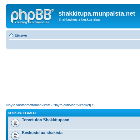
shakkitupa.munpalsta.net
Shakkiaiheista keskustelua
Etusivu
Näytä vastaamattomat viestit
•
Näytä aktiiviset viestiketjut
KESKUSTELUALUE
Tervetuloa Shakkitupaan!
Keskustelua shakista