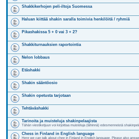
Shakkikerhojen peli-iltoja Suomessa
Haluan kiittää shakin saralla toimivia henkilöitä / ryhmiä
Pikashakissa 5 + 0 vai 3 + 2?
Shakkiturnauksien raportointia
Nelon lobbaus
Etäshakki
Shakin sääntöosio
Shakin opetusta tarjotaan
Tehtäväshakki
Tarinoita ja muisteluja shakinpelaajista
Tähän viestiketjuun voi kirjoittaa muisteluja (lähinnä) edesmenneistä shakinpela
Chess in Finland in English language
Here we can talk about chee in Finland in English language. Please also answe