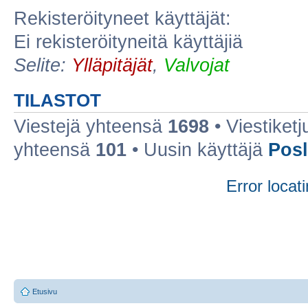
Rekisteröityneet käyttäjät:
Ei rekisteröityneitä käyttäjiä
Selite:
Ylläpitäjät
,
Valvojat
TILASTOT
Viestejä yhteensä
1698
• Viestiket
yhteensä
101
• Uusin käyttäjä
Posl
Error locati
Etusivu