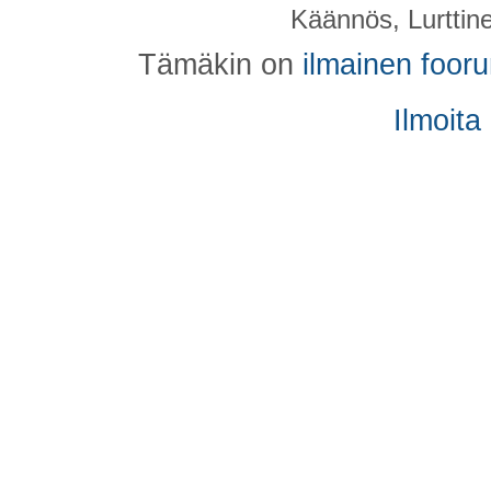
Käännös, Lurttin
Tämäkin on
ilmainen foor
Ilmoita