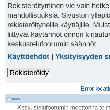
Rekisteröityminen vie vain hetken
mahdollisuuksia. Sivuston ylläpit
rekisteröityneille käyttäjille. Mu
liittyvät käytännöt ennen kirjau
keskustelufoorumin säännöt.
Käyttöehdot
|
Yksityisyyden s
Rekisteröidy
Error locati
Etusivu
Keskustelufoorumin moottorina toim