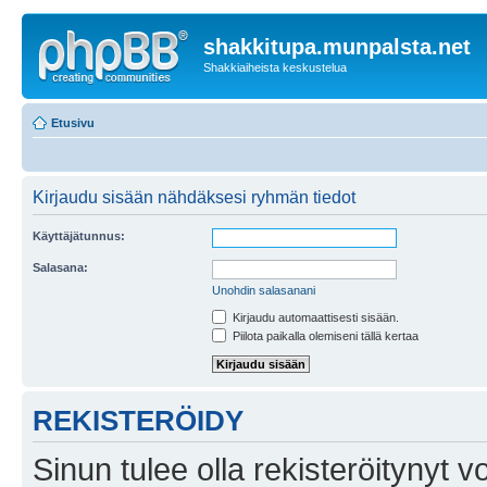
shakkitupa.munpalsta.net
Shakkiaiheista keskustelua
Etusivu
Kirjaudu sisään nähdäksesi ryhmän tiedot
Käyttäjätunnus:
Salasana:
Unohdin salasanani
Kirjaudu automaattisesti sisään.
Piilota paikalla olemiseni tällä kertaa
REKISTERÖIDY
Sinun tulee olla rekisteröitynyt v