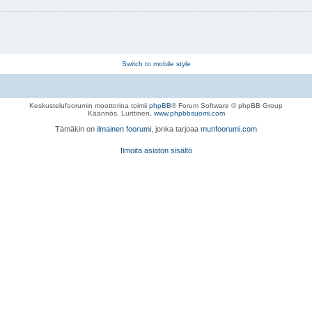
Switch to mobile style
Keskustelufoorumin moottorina toimii
phpBB
® Forum Software © phpBB Group
Käännös, Lurttinen,
www.phpbbsuomi.com
Tämäkin on
ilmainen foorumi
, jonka tarjoaa
munfoorumi.com
Ilmoita asiaton sisältö