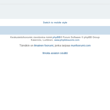
Switch to mobile style
Keskustelufoorumin moottorina toimii
phpBB
® Forum Software © phpBB Group
Käännös, Lurttinen,
www.phpbbsuomi.com
Tämäkin on
ilmainen foorumi
, jonka tarjoaa
munfoorumi.com
Ilmoita asiaton sisältö