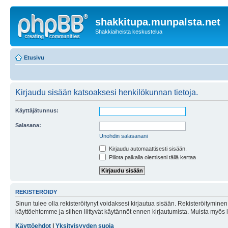
shakkitupa.munpalsta.net
Shakkiaiheista keskustelua
Etusivu
Kirjaudu sisään katsoaksesi henkilökunnan tietoja.
Käyttäjätunnus:
Salasana:
Unohdin salasanani
Kirjaudu automaattisesti sisään.
Piilota paikalla olemiseni tällä kertaa
REKISTERÖIDY
Sinun tulee olla rekisteröitynyt voidaksesi kirjautua sisään. Rekisteröityminen 
käyttöehtomme ja siihen liittyvät käytännöt ennen kirjautumista. Muista myös
Käyttöehdot
|
Yksityisyyden suoja