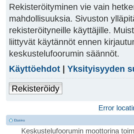
Rekisteröityminen vie vain hetken
mahdollisuuksia. Sivuston ylläpit
rekisteröityneille käyttäjille. Mu
liittyvät käytännöt ennen kirjau
keskustelufoorumin säännöt.
Käyttöehdot
|
Yksityisyyden s
Rekisteröidy
Error locati
Etusivu
Keskustelufoorumin moottorina toim