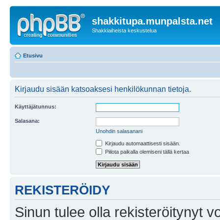
shakkitupa.munpalsta.net
Shakkiaiheista keskustelua
Etusivu
Kirjaudu sisään katsoaksesi henkilökunnan tietoja.
Käyttäjätunnus:
Salasana:
Unohdin salasanani
Kirjaudu automaattisesti sisään.
Piilota paikalla olemiseni tällä kertaa
REKISTERÖIDY
Sinun tulee olla rekisteröitynyt v