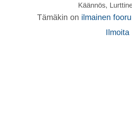
Käännös, Lurttin
Tämäkin on
ilmainen foor
Ilmoita