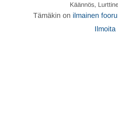
Käännös, Lurttin
Tämäkin on
ilmainen foor
Ilmoita