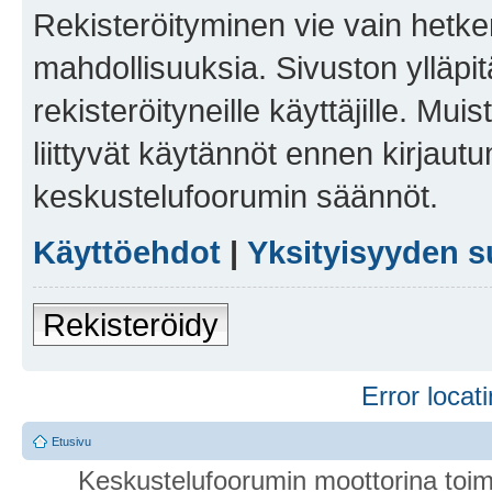
Rekisteröityminen vie vain hetken
mahdollisuuksia. Sivuston ylläpit
rekisteröityneille käyttäjille. Mu
liittyvät käytännöt ennen kirjau
keskustelufoorumin säännöt.
Käyttöehdot
|
Yksityisyyden s
Rekisteröidy
Error locati
Etusivu
Keskustelufoorumin moottorina toim