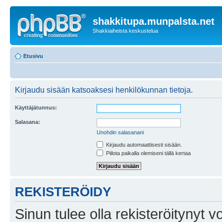
shakkitupa.munpalsta.net
Shakkiaiheista keskustelua
Etusivu
Kirjaudu sisään katsoaksesi henkilökunnan tietoja.
Käyttäjätunnus:
Salasana:
Unohdin salasanani
Kirjaudu automaattisesti sisään.
Piilota paikalla olemiseni tällä kertaa
REKISTERÖIDY
Sinun tulee olla rekisteröitynyt v