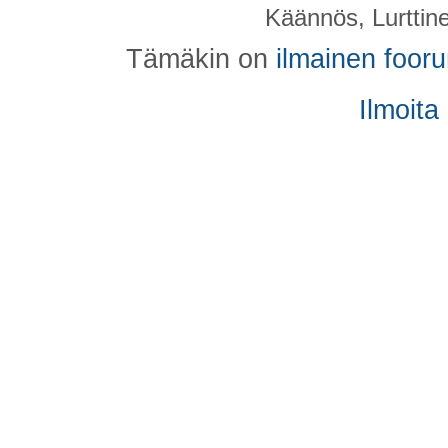
Käännös, Lurttin
Tämäkin on
ilmainen foor
Ilmoita