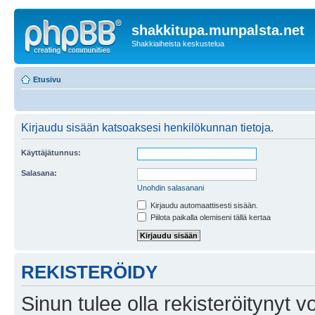
shakkitupa.munpalsta.net
Shakkiaiheista keskustelua
Etusivu
Kirjaudu sisään katsoaksesi henkilökunnan tietoja.
Käyttäjätunnus:
Salasana:
Unohdin salasanani
Kirjaudu automaattisesti sisään.
Piilota paikalla olemiseni tällä kertaa
REKISTERÖIDY
Sinun tulee olla rekisteröitynyt v