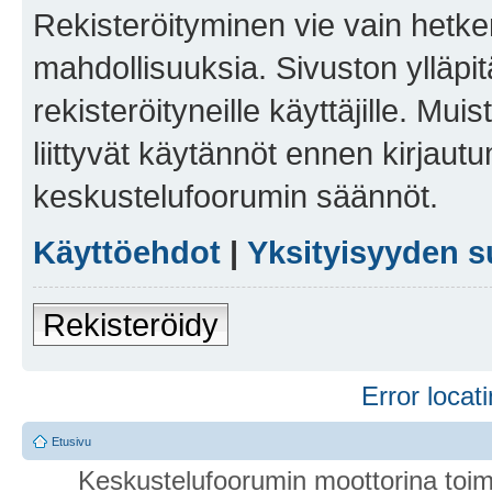
Rekisteröityminen vie vain hetken
mahdollisuuksia. Sivuston ylläpit
rekisteröityneille käyttäjille. Mu
liittyvät käytännöt ennen kirjau
keskustelufoorumin säännöt.
Käyttöehdot
|
Yksityisyyden s
Rekisteröidy
Error locati
Etusivu
Keskustelufoorumin moottorina toim