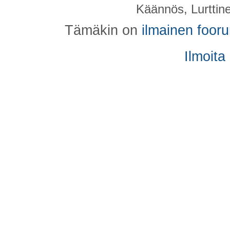
Käännös, Lurttin
Tämäkin on
ilmainen foor
Ilmoita