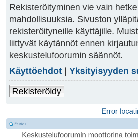
Rekisteröityminen vie vain hetken
mahdollisuuksia. Sivuston ylläpit
rekisteröityneille käyttäjille. Mu
liittyvät käytännöt ennen kirjau
keskustelufoorumin säännöt.
Käyttöehdot
|
Yksityisyyden s
Rekisteröidy
Error locati
Etusivu
Keskustelufoorumin moottorina toim