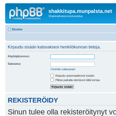
shakkitupa.munpalsta.net
Shakkiaiheista keskustelua
Etusivu
Kirjaudu sisään katsoaksesi henkilökunnan tietoja.
Käyttäjätunnus:
Salasana:
Unohdin salasanani
Kirjaudu automaattisesti sisään.
Piilota paikalla olemiseni tällä kertaa
REKISTERÖIDY
Sinun tulee olla rekisteröitynyt v