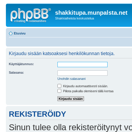
shakkitupa.munpalsta.net
Shakkiaiheista keskustelua
Etusivu
Kirjaudu sisään katsoaksesi henkilökunnan tietoja.
Käyttäjätunnus:
Salasana:
Unohdin salasanani
Kirjaudu automaattisesti sisään.
Piilota paikalla olemiseni tällä kertaa
REKISTERÖIDY
Sinun tulee olla rekisteröitynyt v