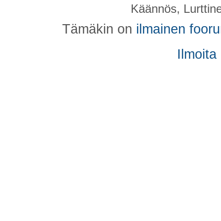
Käännös, Lurttin
Tämäkin on
ilmainen foor
Ilmoita