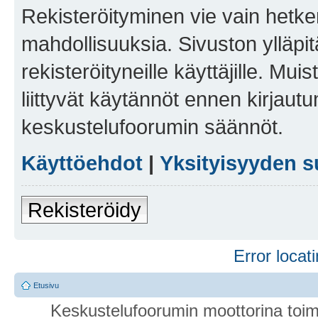
Rekisteröityminen vie vain hetken
mahdollisuuksia. Sivuston ylläpit
rekisteröityneille käyttäjille. Mu
liittyvät käytännöt ennen kirjau
keskustelufoorumin säännöt.
Käyttöehdot
|
Yksityisyyden s
Rekisteröidy
Error locati
Etusivu
Keskustelufoorumin moottorina toim