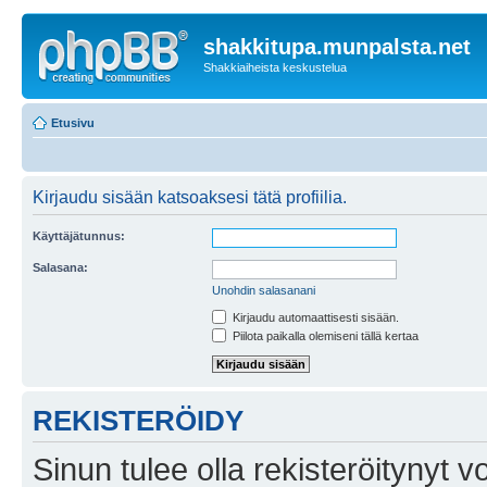
shakkitupa.munpalsta.net
Shakkiaiheista keskustelua
Etusivu
Kirjaudu sisään katsoaksesi tätä profiilia.
Käyttäjätunnus:
Salasana:
Unohdin salasanani
Kirjaudu automaattisesti sisään.
Piilota paikalla olemiseni tällä kertaa
REKISTERÖIDY
Sinun tulee olla rekisteröitynyt v