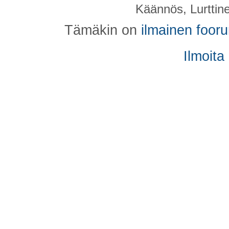
Käännös, Lurttin
Tämäkin on
ilmainen foor
Ilmoita