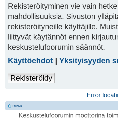
Rekisteröityminen vie vain hetken
mahdollisuuksia. Sivuston ylläpit
rekisteröityneille käyttäjille. Mu
liittyvät käytännöt ennen kirjau
keskustelufoorumin säännöt.
Käyttöehdot
|
Yksityisyyden s
Rekisteröidy
Error locati
Etusivu
Keskustelufoorumin moottorina toim