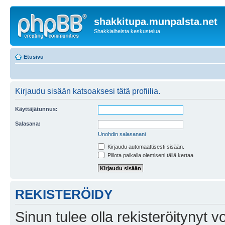
shakkitupa.munpalsta.net
Shakkiaiheista keskustelua
Etusivu
Kirjaudu sisään katsoaksesi tätä profiilia.
Käyttäjätunnus:
Salasana:
Unohdin salasanani
Kirjaudu automaattisesti sisään.
Piilota paikalla olemiseni tällä kertaa
REKISTERÖIDY
Sinun tulee olla rekisteröitynyt v