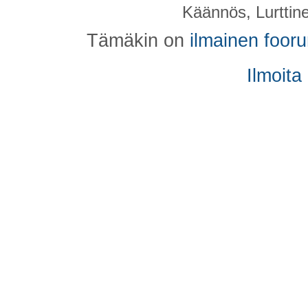
Käännös, Lurttin
Tämäkin on
ilmainen foor
Ilmoita