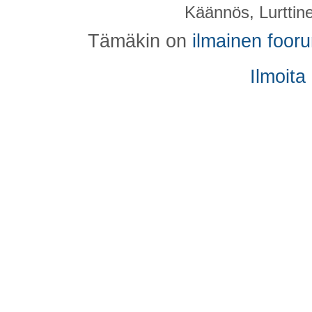
Käännös, Lurttin
Tämäkin on
ilmainen foor
Ilmoita