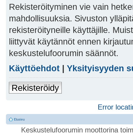
Rekisteröityminen vie vain hetken
mahdollisuuksia. Sivuston ylläpit
rekisteröityneille käyttäjille. Mu
liittyvät käytännöt ennen kirjau
keskustelufoorumin säännöt.
Käyttöehdot
|
Yksityisyyden s
Rekisteröidy
Error locati
Etusivu
Keskustelufoorumin moottorina toim