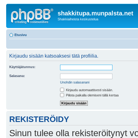
shakkitupa.munpalsta.net
Shakkiaiheista keskustelua
Etusivu
Kirjaudu sisään katsoaksesi tätä profiilia.
Käyttäjätunnus:
Salasana:
Unohdin salasanani
Kirjaudu automaattisesti sisään.
Piilota paikalla olemiseni tällä kertaa
REKISTERÖIDY
Sinun tulee olla rekisteröitynyt v