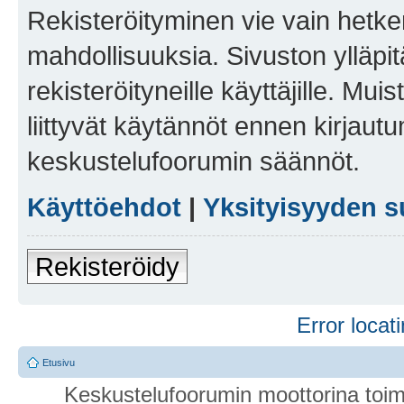
Rekisteröityminen vie vain hetken
mahdollisuuksia. Sivuston ylläpit
rekisteröityneille käyttäjille. Mu
liittyvät käytännöt ennen kirjau
keskustelufoorumin säännöt.
Käyttöehdot
|
Yksityisyyden s
Rekisteröidy
Error locati
Etusivu
Keskustelufoorumin moottorina toim