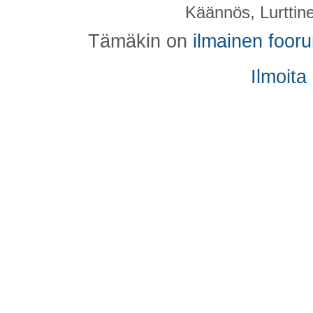
Käännös, Lurttin
Tämäkin on
ilmainen foor
Ilmoita