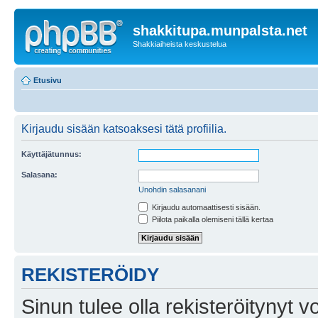
shakkitupa.munpalsta.net
Shakkiaiheista keskustelua
Etusivu
Kirjaudu sisään katsoaksesi tätä profiilia.
Käyttäjätunnus:
Salasana:
Unohdin salasanani
Kirjaudu automaattisesti sisään.
Piilota paikalla olemiseni tällä kertaa
REKISTERÖIDY
Sinun tulee olla rekisteröitynyt v