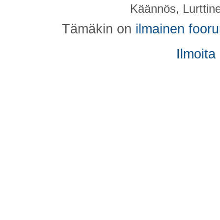
Käännös, Lurttin
Tämäkin on
ilmainen foor
Ilmoita