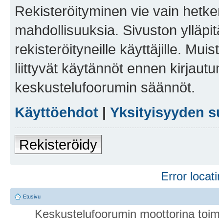
Rekisteröityminen vie vain hetken
mahdollisuuksia. Sivuston ylläpit
rekisteröityneille käyttäjille. Mu
liittyvät käytännöt ennen kirjau
keskustelufoorumin säännöt.
Käyttöehdot
|
Yksityisyyden s
Rekisteröidy
Error locati
Etusivu
Keskustelufoorumin moottorina toim