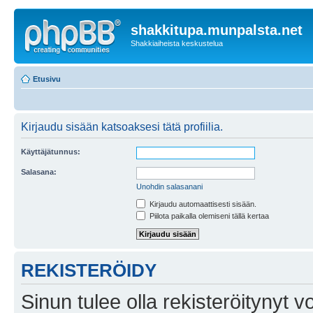
shakkitupa.munpalsta.net
Shakkiaiheista keskustelua
Etusivu
Kirjaudu sisään katsoaksesi tätä profiilia.
Käyttäjätunnus:
Salasana:
Unohdin salasanani
Kirjaudu automaattisesti sisään.
Piilota paikalla olemiseni tällä kertaa
REKISTERÖIDY
Sinun tulee olla rekisteröitynyt v