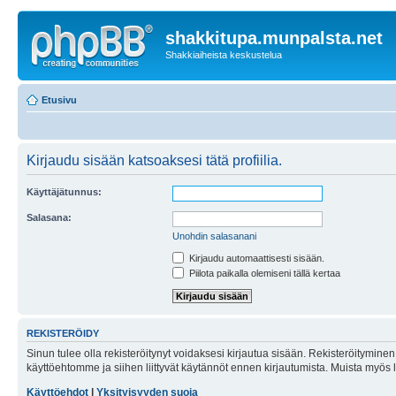
shakkitupa.munpalsta.net
Shakkiaiheista keskustelua
Etusivu
Kirjaudu sisään katsoaksesi tätä profiilia.
Käyttäjätunnus:
Salasana:
Unohdin salasanani
Kirjaudu automaattisesti sisään.
Piilota paikalla olemiseni tällä kertaa
REKISTERÖIDY
Sinun tulee olla rekisteröitynyt voidaksesi kirjautua sisään. Rekisteröityminen 
käyttöehtomme ja siihen liittyvät käytännöt ennen kirjautumista. Muista myös
Käyttöehdot
|
Yksityisyyden suoja