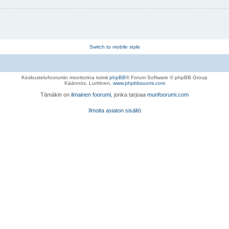
Switch to mobile style
Keskustelufoorumin moottorina toimii
phpBB
® Forum Software © phpBB Group
Käännös, Lurttinen,
www.phpbbsuomi.com
Tämäkin on
ilmainen foorumi
, jonka tarjoaa
munfoorumi.com
Ilmoita asiaton sisältö