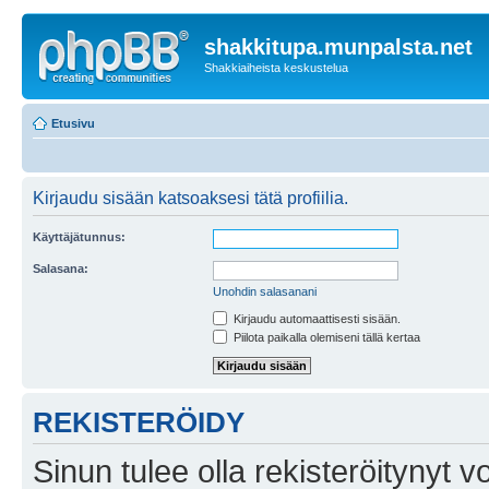
shakkitupa.munpalsta.net
Shakkiaiheista keskustelua
Etusivu
Kirjaudu sisään katsoaksesi tätä profiilia.
Käyttäjätunnus:
Salasana:
Unohdin salasanani
Kirjaudu automaattisesti sisään.
Piilota paikalla olemiseni tällä kertaa
REKISTERÖIDY
Sinun tulee olla rekisteröitynyt v