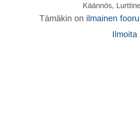
Käännös, Lurttin
Tämäkin on
ilmainen foor
Ilmoita