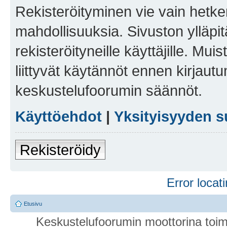
Rekisteröityminen vie vain hetken
mahdollisuuksia. Sivuston ylläpit
rekisteröityneille käyttäjille. Mu
liittyvät käytännöt ennen kirjau
keskustelufoorumin säännöt.
Käyttöehdot
|
Yksityisyyden s
Rekisteröidy
Error locati
Etusivu
Keskustelufoorumin moottorina toim