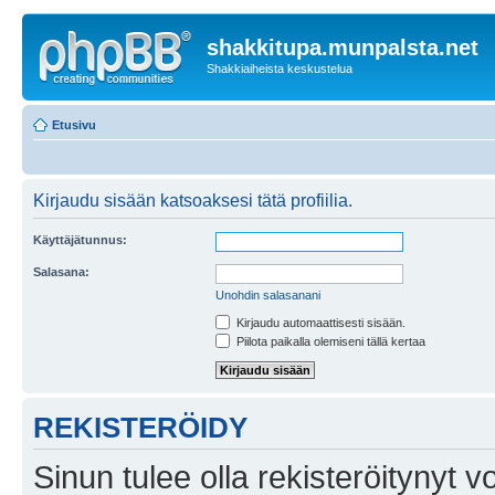
shakkitupa.munpalsta.net
Shakkiaiheista keskustelua
Etusivu
Kirjaudu sisään katsoaksesi tätä profiilia.
Käyttäjätunnus:
Salasana:
Unohdin salasanani
Kirjaudu automaattisesti sisään.
Piilota paikalla olemiseni tällä kertaa
REKISTERÖIDY
Sinun tulee olla rekisteröitynyt v