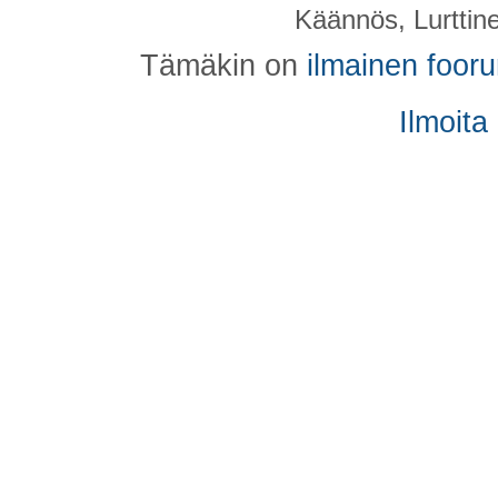
Käännös, Lurttin
Tämäkin on
ilmainen foor
Ilmoita