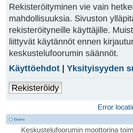
Rekisteröityminen vie vain hetken
mahdollisuuksia. Sivuston ylläpit
rekisteröityneille käyttäjille. Mu
liittyvät käytännöt ennen kirjau
keskustelufoorumin säännöt.
Käyttöehdot
|
Yksityisyyden s
Rekisteröidy
Error locati
Etusivu
Keskustelufoorumin moottorina toim