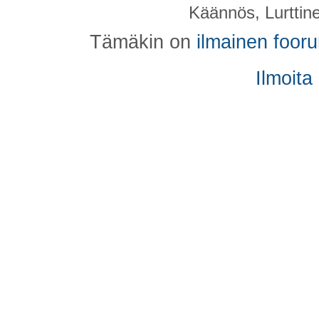
Käännös, Lurttin
Tämäkin on
ilmainen foor
Ilmoita