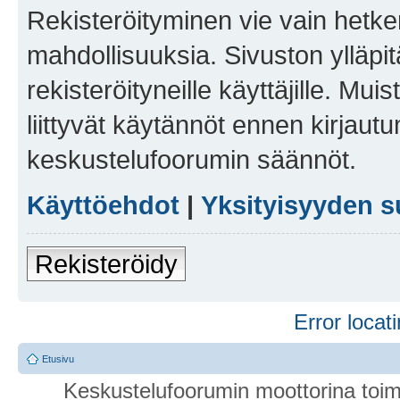
Rekisteröityminen vie vain hetken
mahdollisuuksia. Sivuston ylläpit
rekisteröityneille käyttäjille. Mu
liittyvät käytännöt ennen kirjau
keskustelufoorumin säännöt.
Käyttöehdot
|
Yksityisyyden s
Rekisteröidy
Error locati
Etusivu
Keskustelufoorumin moottorina toim