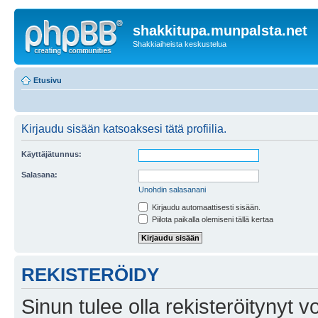
shakkitupa.munpalsta.net
Shakkiaiheista keskustelua
Etusivu
Kirjaudu sisään katsoaksesi tätä profiilia.
Käyttäjätunnus:
Salasana:
Unohdin salasanani
Kirjaudu automaattisesti sisään.
Piilota paikalla olemiseni tällä kertaa
REKISTERÖIDY
Sinun tulee olla rekisteröitynyt v