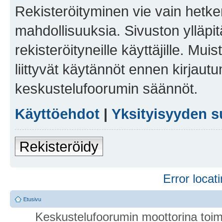
Rekisteröityminen vie vain hetken
mahdollisuuksia. Sivuston ylläpit
rekisteröityneille käyttäjille. Mu
liittyvät käytännöt ennen kirjau
keskustelufoorumin säännöt.
Käyttöehdot
|
Yksityisyyden s
Rekisteröidy
Error locati
Etusivu
Keskustelufoorumin moottorina toim