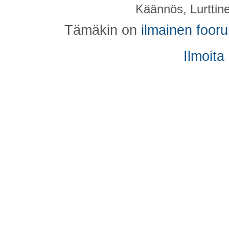
Käännös, Lurttin
Tämäkin on
ilmainen foor
Ilmoita