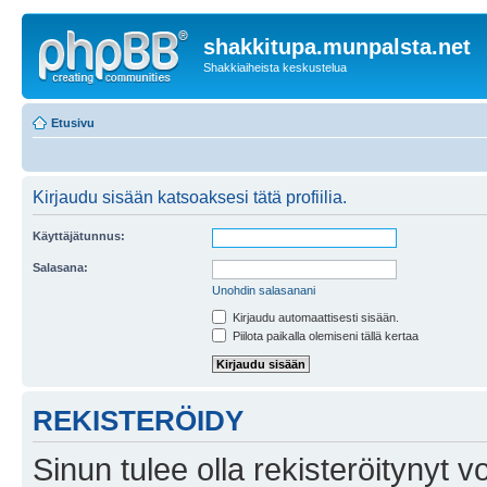
shakkitupa.munpalsta.net
Shakkiaiheista keskustelua
Etusivu
Kirjaudu sisään katsoaksesi tätä profiilia.
Käyttäjätunnus:
Salasana:
Unohdin salasanani
Kirjaudu automaattisesti sisään.
Piilota paikalla olemiseni tällä kertaa
REKISTERÖIDY
Sinun tulee olla rekisteröitynyt v