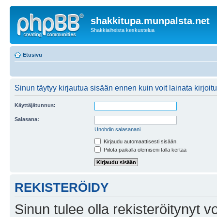
shakkitupa.munpalsta.net
Shakkiaiheista keskustelua
Etusivu
Sinun täytyy kirjautua sisään ennen kuin voit lainata kirjoitu
Käyttäjätunnus:
Salasana:
Unohdin salasanani
Kirjaudu automaattisesti sisään.
Piilota paikalla olemiseni tällä kertaa
REKISTERÖIDY
Sinun tulee olla rekisteröitynyt v