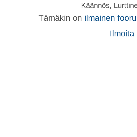
Käännös, Lurttin
Tämäkin on
ilmainen foor
Ilmoita