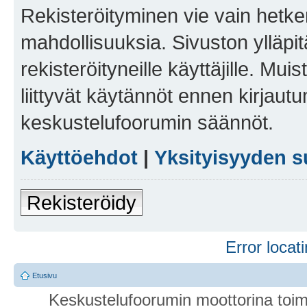
Rekisteröityminen vie vain hetken
mahdollisuuksia. Sivuston ylläpit
rekisteröityneille käyttäjille. Mu
liittyvät käytännöt ennen kirjau
keskustelufoorumin säännöt.
Käyttöehdot
|
Yksityisyyden s
Rekisteröidy
Error locati
Etusivu
Keskustelufoorumin moottorina toim