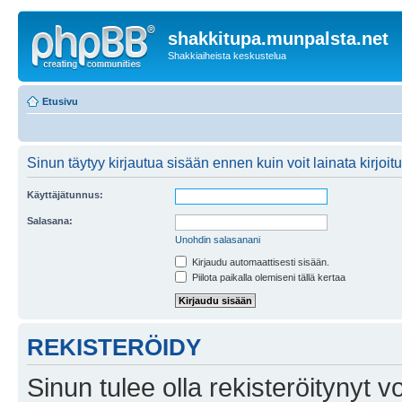
shakkitupa.munpalsta.net
Shakkiaiheista keskustelua
Etusivu
Sinun täytyy kirjautua sisään ennen kuin voit lainata kirjoitu
Käyttäjätunnus:
Salasana:
Unohdin salasanani
Kirjaudu automaattisesti sisään.
Piilota paikalla olemiseni tällä kertaa
REKISTERÖIDY
Sinun tulee olla rekisteröitynyt v