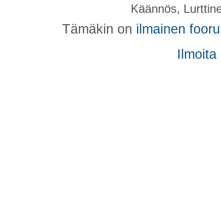
Käännös, Lurttin
Tämäkin on
ilmainen foor
Ilmoita