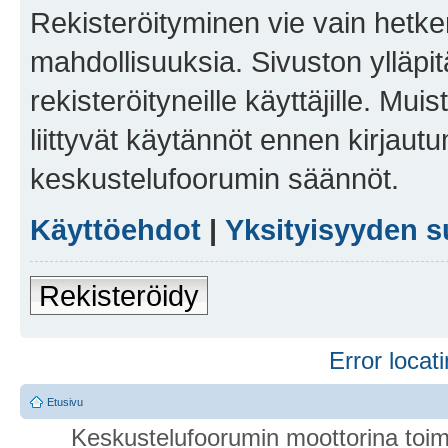
Rekisteröityminen vie vain hetken
mahdollisuuksia. Sivuston ylläpit
rekisteröityneille käyttäjille. Mu
liittyvät käytännöt ennen kirjau
keskustelufoorumin säännöt.
Käyttöehdot
|
Yksityisyyden s
Rekisteröidy
Error locati
Etusivu
Keskustelufoorumin moottorina toim