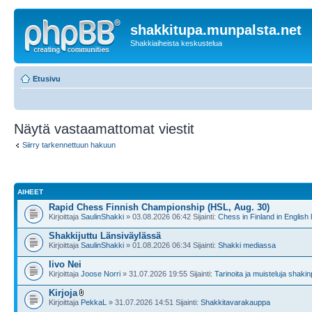
shakkitupa.munpalsta.net
Shakkiaiheista keskustelua
Etusivu
Näytä vastaamattomat viestit
Siirry tarkennettuun hakuun
AIHEET
Rapid Chess Finnish Championship (HSL, Aug. 30)
Kirjoittaja
SaulinShakki
» 03.08.2026 06:42 Sijainti:
Chess in Finland in English
Shakkijuttu Länsiväylässä
Kirjoittaja
SaulinShakki
» 01.08.2026 06:34 Sijainti:
Shakki mediassa
Iivo Nei
Kirjoittaja
Joose Norri
» 31.07.2026 19:55 Sijainti:
Tarinoita ja muisteluja shakin
Kirjoja
Kirjoittaja
PekkaL
» 31.07.2026 14:51 Sijainti:
Shakkitavarakauppa