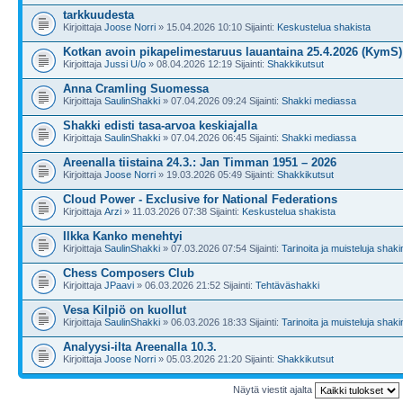
tarkkuudesta
Kirjoittaja
Joose Norri
» 15.04.2026 10:10 Sijainti:
Keskustelua shakista
Kotkan avoin pikapelimestaruus lauantaina 25.4.2026 (KymS)
Kirjoittaja
Jussi U/o
» 08.04.2026 12:19 Sijainti:
Shakkikutsut
Anna Cramling Suomessa
Kirjoittaja
SaulinShakki
» 07.04.2026 09:24 Sijainti:
Shakki mediassa
Shakki edisti tasa-arvoa keskiajalla
Kirjoittaja
SaulinShakki
» 07.04.2026 06:45 Sijainti:
Shakki mediassa
Areenalla tiistaina 24.3.: Jan Timman 1951 – 2026
Kirjoittaja
Joose Norri
» 19.03.2026 05:49 Sijainti:
Shakkikutsut
Cloud Power - Exclusive for National Federations
Kirjoittaja
Arzi
» 11.03.2026 07:38 Sijainti:
Keskustelua shakista
Ilkka Kanko menehtyi
Kirjoittaja
SaulinShakki
» 07.03.2026 07:54 Sijainti:
Tarinoita ja muisteluja shaki
Chess Composers Club
Kirjoittaja
JPaavi
» 06.03.2026 21:52 Sijainti:
Tehtäväshakki
Vesa Kilpiö on kuollut
Kirjoittaja
SaulinShakki
» 06.03.2026 18:33 Sijainti:
Tarinoita ja muisteluja shaki
Analyysi-ilta Areenalla 10.3.
Kirjoittaja
Joose Norri
» 05.03.2026 21:20 Sijainti:
Shakkikutsut
Näytä viestit ajalta