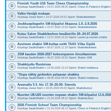
Finnish Youth U16 Team Chess Championship
Kirjoittaja
SaulinShakki
» 23.07.2026 08:25 Sijainti:
Chess in Finland in English
Valko-Venäjä mukaan
Kirjoittaja
Joose Norri
» 23.07.2026 03:52 Sijainti:
Shakkitiedotteet
Joukkuepikapelin SM-kilpailut Akaassa 1.8.-2.8.2026
Kirjoittaja
SaulinShakki
» 22.07.2026 13:03 Sijainti:
Shakkitiedotteet
Kutsu Salon Shakkikerhon kesäleirille 20.-24.07.2026
Kirjoittaja
SaulinShakki
» 13.07.2026 10:10 Sijainti:
Lasten ja nuorten shakki
Avoimen shakin SM-kultaa voitti TAAS Vilka Sipilä
Kirjoittaja
SaulinShakki
» 09.07.2026 11:19 Sijainti:
Shakkitiedotteet
JSM kauden 2026-2027 kokoonpanon ilmoittaminen
Kirjoittaja
SaulinShakki
» 06.07.2026 18:02 Sijainti:
Shakin JSM
Shakkijuttu Ruotsissa
Kirjoittaja
SaulinShakki
» 14.05.2026 13:14 Sijainti:
Shakki mediassa
"Onpa nähty jpidenkin pelaavan shakkia
Kirjoittaja
SaulinShakki
» 08.05.2026 09:04 Sijainti:
Shakki mediassa
Areenalla 5.5. klo 17.30–20.00: Steinitz
Kirjoittaja
Joose Norri
» 03.05.2026 05:03 Sijainti:
Shakkikutsut
Nuorten U8-U20 nuorten nopean shakin SM-kilpailut 13.6.202
Kirjoittaja
SaulinShakki
» 21.04.2026 08:22 Sijainti:
Shakkikutsut
2026 Finnish School Team Championship
Kirjoittaja
SaulinShakki
» 21.04.2026 08:13 Sijainti:
Chess in Finland in English