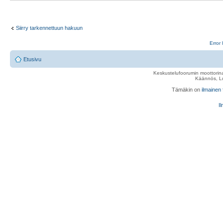
Siirry tarkennettuun hakuun
Error 
Etusivu
Keskustelufoorumin moottorina
Käännös, Lu
Tämäkin on
ilmainen
Il