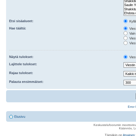
Etsi sisäalueet:
Kyll
Hae täältä:
Viest
Vain 
Viest
Viest
Näytä tulokset:
Viest
Lajittele tulokset:
Rajaa tulokset:
Palauta ensimmäiset:
Error 
Etusivu
Keskustelufoorumin moottorina
Käännös, Lu
Tämäkin on
ilmainen