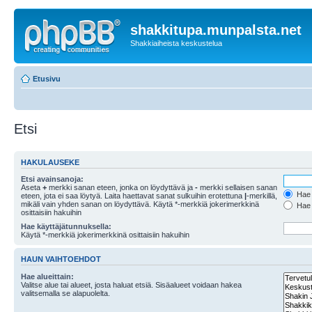
shakkitupa.munpalsta.net
Shakkiaiheista keskustelua
Etusivu
Etsi
HAKULAUSEKE
Etsi avainsanoja:
Aseta
+
merkki sanan eteen, jonka on löydyttävä ja
-
merkki sellaisen sanan
Hae k
eteen, jota ei saa löytyä. Laita haettavat sanat sulkuihin erotettuna
|
-merkillä,
mikäli vain yhden sanan on löydyttävä. Käytä *-merkkiä jokerimerkkinä
Hae k
osittaisiin hakuihin
Hae käyttäjätunnuksella:
Käytä *-merkkiä jokerimerkkinä osittaisiin hakuihin
HAUN VAIHTOEHDOT
Hae alueittain:
Valitse alue tai alueet, josta haluat etsiä. Sisäalueet voidaan hakea
valitsemalla se alapuolelta.