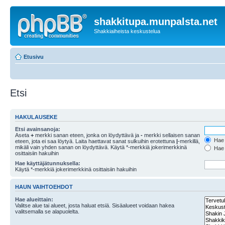
shakkitupa.munpalsta.net
Shakkiaiheista keskustelua
Etusivu
Etsi
HAKULAUSEKE
Etsi avainsanoja:
Aseta
+
merkki sanan eteen, jonka on löydyttävä ja
-
merkki sellaisen sanan
Hae k
eteen, jota ei saa löytyä. Laita haettavat sanat sulkuihin erotettuna
|
-merkillä,
mikäli vain yhden sanan on löydyttävä. Käytä *-merkkiä jokerimerkkinä
Hae k
osittaisiin hakuihin
Hae käyttäjätunnuksella:
Käytä *-merkkiä jokerimerkkinä osittaisiin hakuihin
HAUN VAIHTOEHDOT
Hae alueittain:
Valitse alue tai alueet, josta haluat etsiä. Sisäalueet voidaan hakea
valitsemalla se alapuolelta.