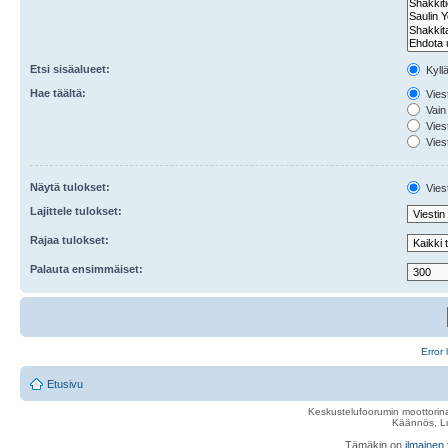
Etsi sisäalueet:
Kyll
Hae täältä:
Viest
Vain 
Viest
Viest
Näytä tulokset:
Viest
Lajittele tulokset:
Rajaa tulokset:
Palauta ensimmäiset:
Error 
Etusivu
Keskustelufoorumin moottorina
Käännös, Lu
Tämäkin on
ilmainen