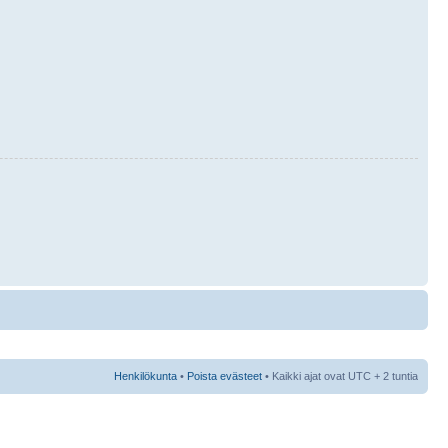
Henkilökunta
•
Poista evästeet
• Kaikki ajat ovat UTC + 2 tuntia