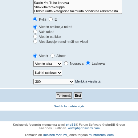
Kyllä
Ei
Viestin otsikot ja teksti
Vain teksti
Viestin otsikko
Viestiketjujen ensimmäinen viesti
Viestit
Aiheet
Nouseva
Laskeva
Merkkiä viestistä
Switch to mobile style
Keskustelufoorumin moottorina toimii
phpBB
® Forum Software © phpBB Group
Käännös, Lurttinen,
www.phpbbsuomi.com
Tämäkin on
ilmainen foorumi
, jonka tarjoaa
munfoorumi.com