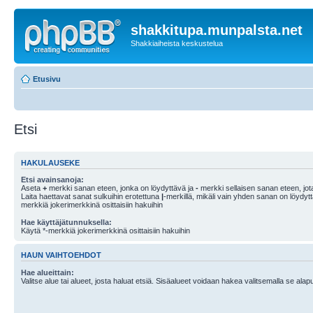
shakkitupa.munpalsta.net
Shakkiaiheista keskustelua
Etusivu
Etsi
HAKULAUSEKE
Etsi avainsanoja:
Aseta
+
merkki sanan eteen, jonka on löydyttävä ja
-
merkki sellaisen sanan eteen, jota
Laita haettavat sanat sulkuihin erotettuna
|
-merkillä, mikäli vain yhden sanan on löydyt
merkkiä jokerimerkkinä osittaisiin hakuihin
Hae käyttäjätunnuksella:
Käytä *-merkkiä jokerimerkkinä osittaisiin hakuihin
HAUN VAIHTOEHDOT
Hae alueittain:
Valitse alue tai alueet, josta haluat etsiä. Sisäalueet voidaan hakea valitsemalla se alapu