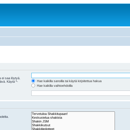
 ei saa löytyä.
Hae kaikilla sanoilla tai käytä kirjoitettua hakua
tävä. Käytä *-
Hae kaikilla vaihtoehdoilla
olelta.