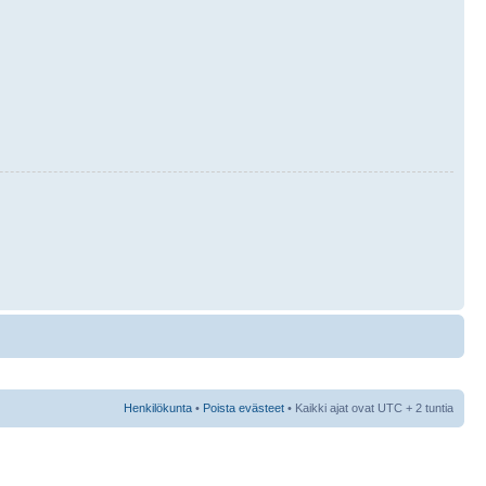
Henkilökunta
•
Poista evästeet
• Kaikki ajat ovat UTC + 2 tuntia