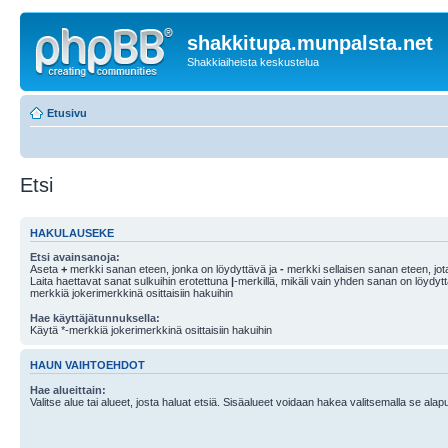
shakkitupa.munpalsta.net
Shakkiaiheista keskustelua
Etusivu
Etsi
HAKULAUSEKE
Etsi avainsanoja:
Aseta
+
merkki sanan eteen, jonka on löydyttävä ja
-
merkki sellaisen sanan eteen, jota
Laita haettavat sanat sulkuihin erotettuna
|
-merkillä, mikäli vain yhden sanan on löydyt
merkkiä jokerimerkkinä osittaisiin hakuihin
Hae käyttäjätunnuksella:
Käytä *-merkkiä jokerimerkkinä osittaisiin hakuihin
HAUN VAIHTOEHDOT
Hae alueittain:
Valitse alue tai alueet, josta haluat etsiä. Sisäalueet voidaan hakea valitsemalla se alapu