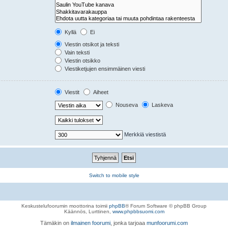
Kyllä
Ei
Viestin otsikot ja teksti
Vain teksti
Viestin otsikko
Viestiketjujen ensimmäinen viesti
Viestit
Aiheet
Nouseva
Laskeva
Merkkiä viestistä
Switch to mobile style
Keskustelufoorumin moottorina toimii
phpBB
® Forum Software © phpBB Group
Käännös, Lurttinen,
www.phpbbsuomi.com
Tämäkin on
ilmainen foorumi
, jonka tarjoaa
munfoorumi.com