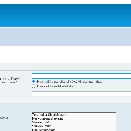
 ei saa löytyä.
Hae kaikilla sanoilla tai käytä kirjoitettua hakua
tävä. Käytä *-
Hae kaikilla vaihtoehdoilla
olelta.