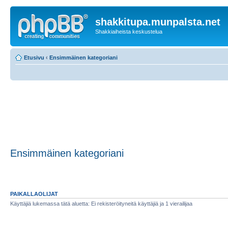
shakkitupa.munpalsta.net
Shakkiaiheista keskustelua
Etusivu
‹
Ensimmäinen kategoriani
Ensimmäinen kategoriani
PAIKALLAOLIJAT
Käyttäjiä lukemassa tätä aluetta: Ei rekisteröityneitä käyttäjiä ja 1 vierailijaa