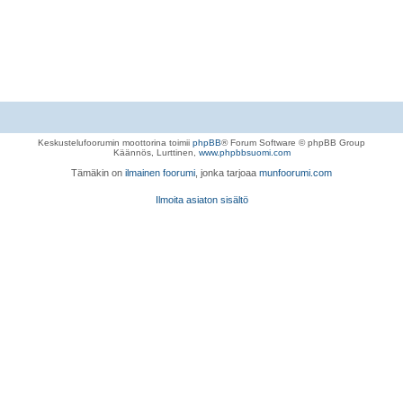
Keskustelufoorumin moottorina toimii
phpBB
® Forum Software © phpBB Group
Käännös, Lurttinen,
www.phpbbsuomi.com
Tämäkin on
ilmainen foorumi
, jonka tarjoaa
munfoorumi.com
Ilmoita asiaton sisältö