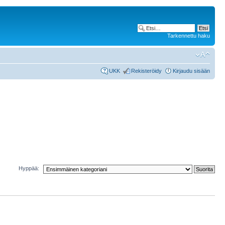
Tarkennettu haku
UKK
Rekisteröidy
Kirjaudu sisään
Hyppää: