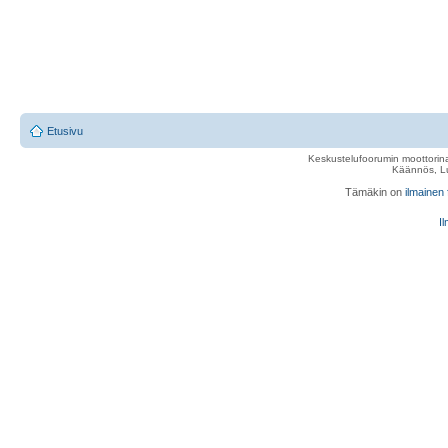
Etusivu
Keskustelufoorumin moottorina
Käännös, Lu
Tämäkin on
ilmainen
Il