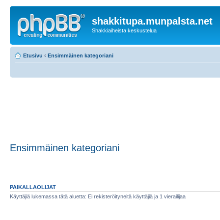
shakkitupa.munpalsta.net
Shakkiaiheista keskustelua
Etusivu
‹
Ensimmäinen kategoriani
Ensimmäinen kategoriani
PAIKALLAOLIJAT
Käyttäjiä lukemassa tätä aluetta: Ei rekisteröityneitä käyttäjiä ja 1 vierailijaa