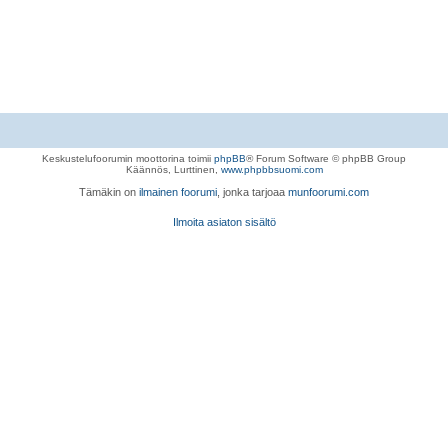
Keskustelufoorumin moottorina toimii
phpBB
® Forum Software © phpBB Group
Käännös, Lurttinen,
www.phpbbsuomi.com
Tämäkin on
ilmainen foorumi
, jonka tarjoaa
munfoorumi.com
Ilmoita asiaton sisältö