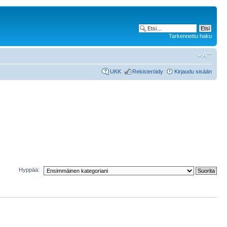
Tarkennettu haku
UKK
Rekisteröidy
Kirjaudu sisään
Hyppää: