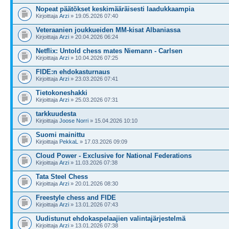
Nopeat päätökset keskimääräisesti laadukkaampia
Kirjoittaja
Arzi
» 19.05.2026 07:40
Veteraanien joukkueiden MM-kisat Albaniassa
Kirjoittaja
Arzi
» 20.04.2026 06:24
Netflix: Untold chess mates Niemann - Carlsen
Kirjoittaja
Arzi
» 10.04.2026 07:25
FIDE:n ehdokasturnaus
Kirjoittaja
Arzi
» 23.03.2026 07:41
Tietokoneshakki
Kirjoittaja
Arzi
» 25.03.2026 07:31
tarkkuudesta
Kirjoittaja
Joose Norri
» 15.04.2026 10:10
Suomi mainittu
Kirjoittaja
PekkaL
» 17.03.2026 09:09
Cloud Power - Exclusive for National Federations
Kirjoittaja
Arzi
» 11.03.2026 07:38
Tata Steel Chess
Kirjoittaja
Arzi
» 20.01.2026 08:30
Freestyle chess and FIDE
Kirjoittaja
Arzi
» 13.01.2026 07:43
Uudistunut ehdokaspelaajien valintajärjestelmä
Kirjoittaja
Arzi
» 13.01.2026 07:38