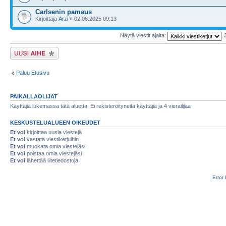
Carlsenin pamaus
Kirjoittaja
Arzi
» 02.06.2025 09:13
Näytä viestit ajalta:
Lähetä uusi viesti
Paluu Etusivu
PAIKALLAOLIJAT
Käyttäjiä lukemassa tätä aluetta: Ei rekisteröityneitä käyttäjiä ja 4 vierailijaa
KESKUSTELUALUEEN OIKEUDET
Et voi
kirjoittaa uusia viestejä
Et voi
vastata viestiketjuihin
Et voi
muokata omia viestejäsi
Et voi
poistaa omia viestejäsi
Et voi
lähettää liitetiedostoja.
Error 