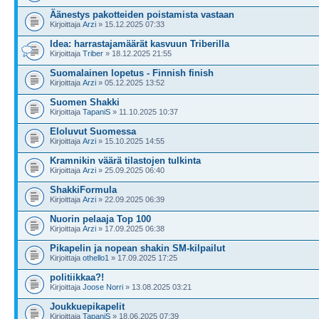
Äänestys pakotteiden poistamista vastaan
Kirjoittaja
Arzi
» 15.12.2025 07:33
Idea: harrastajamäärät kasvuun Triberilla
Kirjoittaja
Triber
» 18.12.2025 21:55
Suomalainen lopetus - Finnish finish
Kirjoittaja
Arzi
» 05.12.2025 13:52
Suomen Shakki
Kirjoittaja
TapaniS
» 11.10.2025 10:37
Eloluvut Suomessa
Kirjoittaja
Arzi
» 15.10.2025 14:55
Kramnikin väärä tilastojen tulkinta
Kirjoittaja
Arzi
» 25.09.2025 06:40
ShakkiFormula
Kirjoittaja
Arzi
» 22.09.2025 06:39
Nuorin pelaaja Top 100
Kirjoittaja
Arzi
» 17.09.2025 06:38
Pikapelin ja nopean shakin SM-kilpailut
Kirjoittaja
othello1
» 17.09.2025 17:25
politiikkaa?!
Kirjoittaja
Joose Norri
» 13.08.2025 03:21
Joukkuepikapelit
Kirjoittaja
TapaniS
» 18.06.2025 07:39