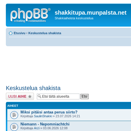
shakkitupa.munpalsta.net
Shakkiaiheista keskustelua
Etusivu
‹
Keskustelua shakista
Keskustelua shakista
Lähetä uusi viesti
AIHEET
Miksi pitäisi antaa perua siirto?
Kirjoittaja
SaulinShakki
» 23.07.2026 14:21
Niemann - Nepomniachtchi
Kirjoittaja
Arzi
» 03.06.2026 12:08