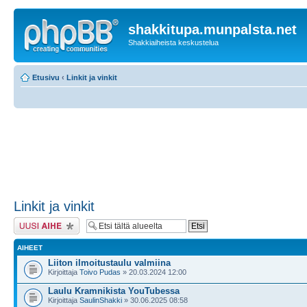
shakkitupa.munpalsta.net
Shakkiaiheista keskustelua
Etusivu
‹
Linkit ja vinkit
Linkit ja vinkit
Lähetä uusi viesti
AIHEET
Liiton ilmoitustaulu valmiina
Kirjoittaja
Toivo Pudas
» 20.03.2024 12:00
Laulu Kramnikista YouTubessa
Kirjoittaja
SaulinShakki
» 30.06.2025 08:58