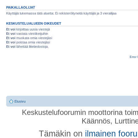
PAIKALLAOLIJAT
Käyttäjiä lukemassa tätä aluetta: Ei rekisteröityneitä käyttäjiä ja 3 vierailijaa
KESKUSTELUALUEEN OIKEUDET
Et voi
kirjoittaa uusia viestejä
Et voi
vastata viestiketjuihin
Et voi
muokata omia viestejäsi
Et voi
poistaa omia viestejäsi
Et voi
lähettää liitetiedostoja.
Error 
Etusivu
Keskustelufoorumin moottorina toim
Käännös, Lurttin
Tämäkin on
ilmainen foor